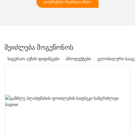
ᲒᲐᲐᲒᲖᲐᲕᲜᲔᲗ ᲘᲜᲙᲣᲑᲐᲪᲘᲐ ᲐᲮᲚᲐ
ᲨᲔᲘᲫᲚᲔᲑᲐ ᲛᲝᲒᲔᲬᲝᲜᲝᲡ
საცურაო აუზის ფიტინგები
პროდუქტები
გლობალური სააგ