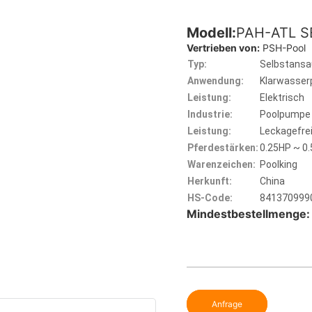
Modell:
PAH-ATL S
Vertrieben von:
PSH-Pool
Typ:
Selbstans
Anwendung:
Klarwasse
Leistung:
Elektrisch
Industrie:
Poolpumpe
Leistung:
Leckagefre
Pferdestärken:
0.25HP ~ 0
Warenzeichen:
Poolking
Herkunft:
China
HS-Code:
841370999
Mindestbestellmenge:
Anfrage