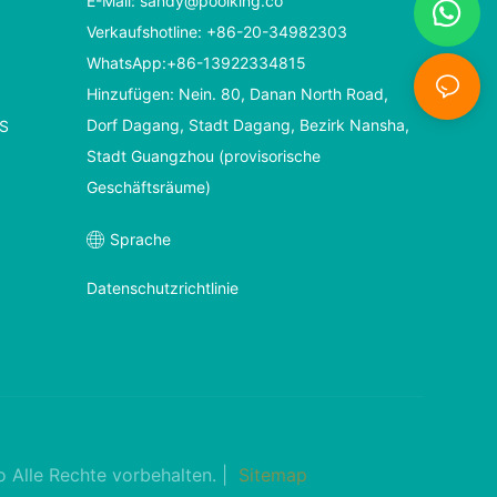
E-Mail:
sandy@poolking.co
Verkaufshotline: +86-20-34982303
WhatsApp:+86-13922334815
Hinzufügen: Nein. 80, Danan North Road,
Dorf Dagang, Stadt Dagang, Bezirk Nansha,
S
Stadt Guangzhou (provisorische
Geschäftsräume)
Sprache
Datenschutzrichtlinie
co
Alle Rechte vorbehalten. |
Sitemap