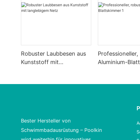
Robuster Laubbesen aus
Professioneller,
Kunststoff mit
Aluminium-Blat
langlebigem Netz
Bester Hersteller von
A
Schwimmbadausrüstung – Poolkin
S
wird weiterhin für innovatives