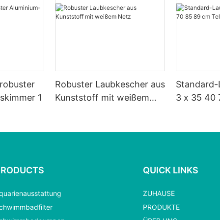
 robuster
Robuster Laubkescher aus
Standard-
tskimmer 1
Kunststoff mit weißem
3 x 35 40
Netz
Teleskops
PRODUCTS
QUICK LINKS
quarienausstattung
ZUHAUSE
chwimmbadfilter
PRODUKTE