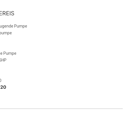
EREIS
augende Pumpe
rpumpe
ie Pumpe
.5HP
0
 20