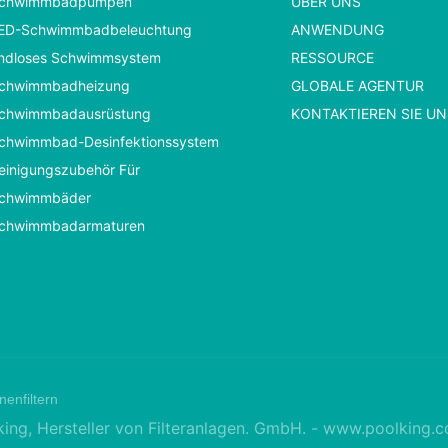
chwimmbadpumpen
ÜBER UNS
ED-Schwimmbadbeleuchtung
ANWENDUNG
ndloses Schwimmsystem
RESSOURCE
chwimmbadheizung
GLOBALE AGENTUR
chwimmbadausrüstung
KONTAKTIEREN SIE UN
chwimmbad-Desinfektionssystem
einigungszubehör Für
chwimmbäder
chwimmbadarmaturen
nenfiltern
g, Hersteller von Filteranlagen. GmbH. -
www.poolking.