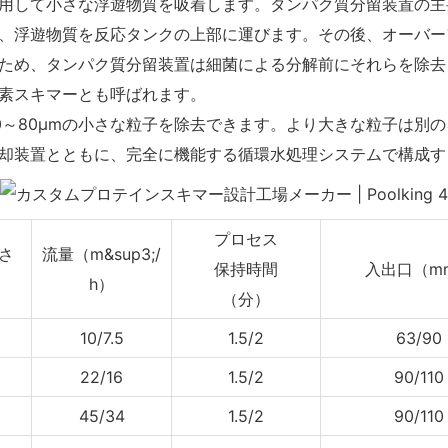
用して小さな浮遊物質を吸着します。タンパク質分留装置の主
、浮遊物質を反応タンクの上部に運びます。その後、オーバー
め、タンパク質分留装置は細菌による分解前にそれらを除去し、そ
素スキマーとも呼ばれます。
0～80μmの小さな粒子を除去できます。より大きな粒子は別
却装置とともに、完全に機能する循環水処理システムで構成す
プロセス
さ
流量
（m&sup3;/
保持時間
入出口
（m
h）
（分）
10/7.5
1.5/2
63/90
22/16
1.5/2
90/110
45/34
1.5/2
90/110