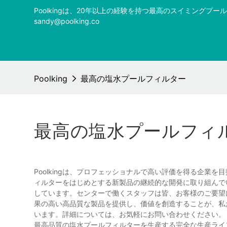
Poolkingは、20年以上の経験を持つ最高のスイミング
sandy@poolking.co
Poolking
最高の塩水プールフィルター
最高の塩水プールフィ
Poolkingは、プロフェッショナルで高い評価を得る企
ィルターをはじめとする新製品の継続的な開発に取り組んで
しています。センターで働くスタッフは皆、お客様のご要望
果の高い高品質な製品を提供し、価値を創造することが、私
います。詳細については、お気軽にお問い合わせください。
最高品質の塩水プールフィルターを生産する完全な生産ライ