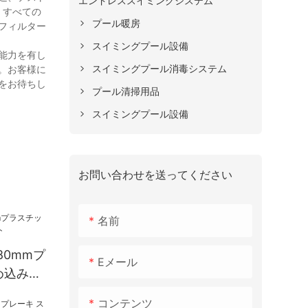
エンドレススイミングシステム
、すべての
プール暖房
フィルター
スイミングプール設備
能力を有し
スイミングプール消毒システム
。お客様に
をお待ちし
プール清掃用品
スイミングプール設備
お問い合わせを送ってください
名前
80mmプ
Eメール
め込み式
コンテンツ