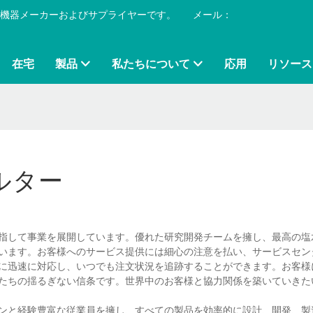
プール機器メーカーおよびサプライヤーです。
​​​​​​​
メール：
在宅
製品
私たちについて
応用
リソース
ルター
業を目指して事業を展開しています。優れた研究開発チームを擁し、最高の
います。お客様へのサービス提供には細心の注意を払い、サービスセン
に迅速に対応し、いつでも注文状況を追跡することができます。お客様
たちの揺るぎない信条です。世界中のお客様と協力関係を築いていきた
ンと経験豊富な従業員を擁し、すべての製品を効率的に設計、開発、製