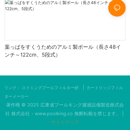
葉っぱをすくうためのアルミ製ポール（長さ48イ
ンチ～122cm、5段式）
|
リンク：
スイミングプールフィルター砂
カートリッジフィル
ターメーカー
著作権 © 2025 広東省プールキング濾過設備製造株式会
社 株式会社 -
www.poolking.co
無断転載を禁じます。 |
サイトマップ