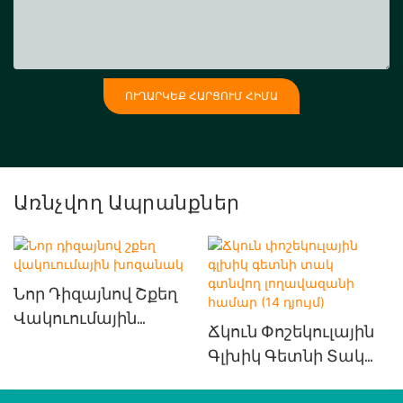
ՈՒՂԱՐԿԵՔ ՀԱՐՑՈՒՄ ՀԻՄԱ
Առնչվող Ապրանքներ
Նոր Դիզայնով Շքեղ
Վակուումային
Ճկուն Փոշեկուլային
Խոզանակ
Գլխիկ Գետնի Տակ
Գտնվող