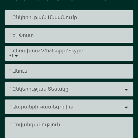
Ընկերության Անվանումը
Էլ. Փոստ
Հեռախոս/whatsApp/skype
+1
Անուն
Ընկերության Տեսակը
Ապրանքի Կատեգորիա
Բովանդակություն