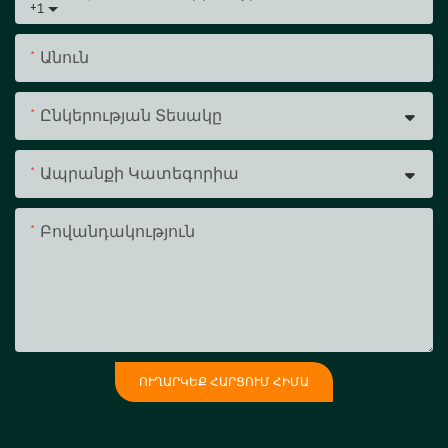
+1
Անուն
Ընկերության Տեսակը
Ապրանքի Կատեգորիա
Բովանդակություն
ՈՒՂԱՐԿԵՔ ՀԱՐՑՈՒՄ ՀԻՄԱ