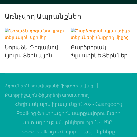
Առնչվող Ապրանքներ
Նորաձև Դիզայնով
Բարձրորակ
Լյուքս Տերևային
Պլաստիկե Տերևների
Սքիմեր
Մաքրող Միջոց
|
Հղումներ՝
Լողավազանի ֆիլտրի ավազ
Քարթրիջային ֆիլտրերի արտադրող
Հեղինակային իրավունք © 2025 Guangdong
Poolking ֆիլտրացիոն սարքավորումների
արտադրության ընկերություն։ ՍՊԸ -
www.poolking.co
Բոլոր իրավունքները