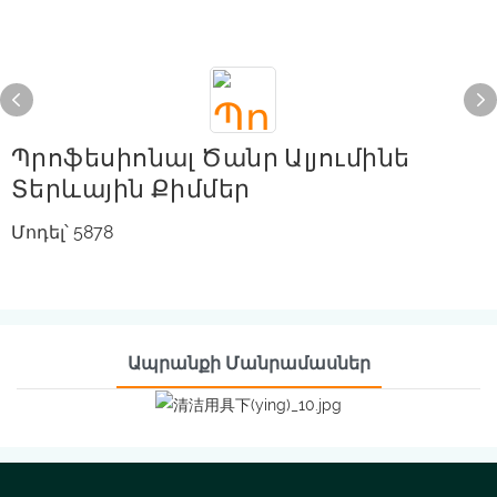
Պրոֆեսիոնալ Ծանր Ալյումինե
Տերևային Քիմմեր
Մոդել՝ 5878
Ապրանքի Մանրամասներ