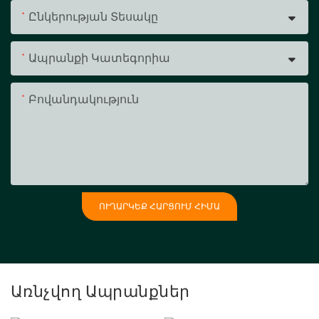
Ընկերության Տեսակը
Ապրանքի Կատեգորիա
Բովանդակություն
ՈՒՂԱՐԿԵՔ ՀԱՐՑՈՒՄ ՀԻՄԱ
Առնչվող Ապրանքներ