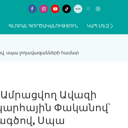
ԳԼՈԲԱԼ ԳՈՐԾԱԿԱԼՈՒԹՅՈՒՆ
ԿԱՊ ՄԵԶ ՀԵՏ
ով, սպա լողավազանների համար
 Ամրացվող Ավազի
պարհային Փականով՝
մագծով, Սպա