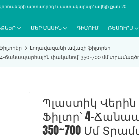
քավորումների արտադրող և մատակարար՝ ավելի քան 20
ՆՔՆԵՐ
ՄԵՐ ՄԱՍԻՆ
ԴԻՄՈՒՄ
ՌԵՍՈՒՐՍ
ֆիլտրեր
Լողավազանի ավազի ֆիլտրեր
՝ 4-ճանապարհային փականով՝ 350~700 մմ տրամագծ
Պլաստիկ Վերին
Ֆիլտր՝ 4-Ճանա
350~700 Մմ Տրա