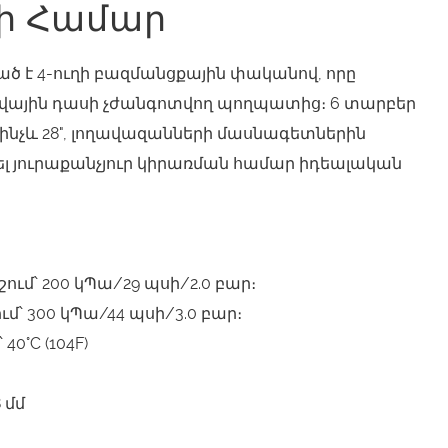
ի Համար
ծ է 4-ուղի բազմանցքային փականով, որը
ովային դասի չժանգոտվող պողպատից։ 6 տարբեր
մինչև 28", լողավազանների մասնագետներին
ել յուրաքանչյուր կիրառման համար իդեալական
ում՝ 200 կՊա/29 պսի/2.0 բար։
մ՝ 300 կՊա/44 պսի/3.0 բար։
0°C (104F)
 մմ