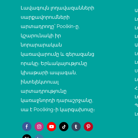
Լավագույն լողավազանների
Ա
սարքավորումների
Լ
արտադրողը՝ Poolkin-ը,
Լ
կշարունակի իր
Լ
նորարարական
Ա
կառավարումը և գերազանց
Լ
Լ
որակը։ Երևակայությունը
Ս
կխաթարի ապագան,
Լ
ինտելեկտուալ
Հ
արտադրությունը
Լ
կառաջնորդի դարաշրջանը,
Պ
սա է Poolking-ի կարգախոսը։
Լ