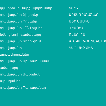
կվարիումի Սարքավորումներ
ՏՈՒՆ
ողավազանի Ֆիլտրեր
ԱՐՏԱԴՐԱՆՔՆԵՐ
ողավազանի Պոմպեր
ՄԵՐ ՄԱՍԻՆ
ողավազանի LED Լույսեր
ԴԻՄՈՒՄ
նվերջ Լողի Համակարգ
ՌԵՍՈՒՐՍ
ողավազանի Ջեռուցում
ԳԼՈԲԱԼ ԳՈՐԾԱԿԱԼՈ
ողավազանի
ԿԱՊ ՄԵԶ ՀԵՏ
արքավորումներ
ողավազանի Ախտահանման
ամակարգ
ողավազանի Մաքրման
արագաներ
ողավազանի Պարագաներ