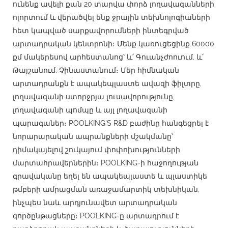
ունենք ավելի քան 20 տարվա փորձ լողավազանների
ոլորտում և վերածվել ենք ջրային տեխնոլոգիաների
հետ կապված սարքավորումների ինտեգրված
արտադրական կենտրոնի։ Մենք կառուցեցինք 60000
քմ մակերեսով արհեստանոց՝ և՛ Գուանչժոուում, և՛
Թայշանում, Չինաստանում։ Մեր հիմնական
արտադրանքն է ապակեպլաստե ավազի ֆիլտրը,
լողավազանի ստորջրյա լուսավորությունը,
լողավազանի պոմպը և այլ լողավազանի
պարագաներ։ POOLKING'S R&D բաժինը հանգեցրել է
նորարարական ապրանքների մշակմանը՝
դիմակայելով շուկայում փոփոխությունների
մարտահրավերներին։ POOLKING-ի հաջողության
գրավականը եղել են ապակեպլաստե և պլաստիկե
թմբերի ամրացման առաջամարտիկ տեխնիկան,
ինչպես նաև արդյունավետ արտադրական
գործընթացները։ POOLKING-ը արտադրում է