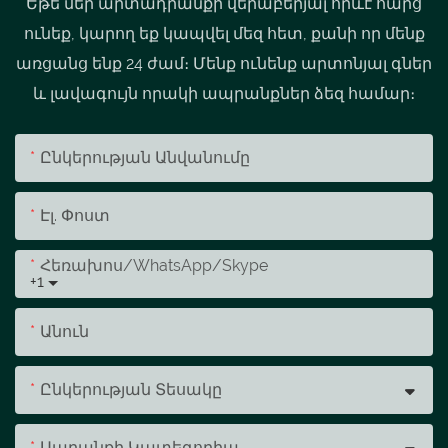
Եթե ​​մեր արտադրանքի վերաբերյալ որևէ հարց
ունեք, կարող եք կապվել մեզ հետ, քանի որ մենք
առցանց ենք 24 ժամ։ Մենք ունենք արտոնյալ գներ
և լավագույն որակի ապրանքներ ձեզ համար։
Ընկերության Անվանումը
Էլ. Փոստ
Հեռախոս/whatsApp/skype
+1
Անուն
Ընկերության Տեսակը
Ապրանքի Կատեգորիա