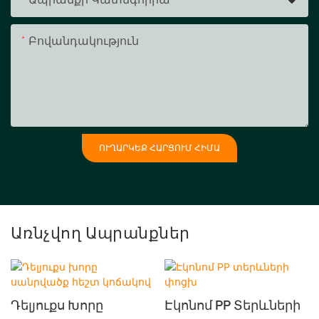
Բովանդակություն
ՈՒՂԱՐԿԵՔ ՀԱՐՑՈՒՄ ՀԻՄԱ
Առնչվող Ապրանքներ
Դելյուքս Խորը
Էկոնոմ PP Տերևների