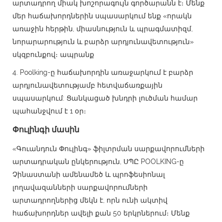
արտադրող միակ խոշորագույն գործարանն է։ Մենք
մեր հաճախորդներին սպասարկում ենք «որակն
առաջին հերթին, միասնություն և պրագմատիզմ,
նորարարություն և բարձր արդյունավետություն»
սկզբունքով։ ապրանք
4. Poolking-ը հաճախորդին առաջարկում է բարձր
արդյունավետությամբ հետվաճառքային
սպասարկում: Ցանկացած խնդրի լուծման համար
պահանջվում է 1 օր։
Փուլինգի մասին
«Գուանդուն Փուլինգ» ֆիլտրման սարքավորումների
արտադրական ընկերություն, ՍՊԸ POOLKING-ը
Չինաստանի ամենամեծ և պրոֆեսիոնալ
լողավազանների սարքավորումների
արտադրողներից մեկն է, որն ունի ակտիվ
հաճախորդներ ավելի քան 50 երկրներում։ Մենք