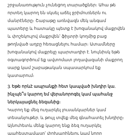
շրջանառություն չունեցող տարածքներ։ Ահա թե
որտեղ կարող են սկսել աճել ջրիմուռներն ու
մանրէները։ Շաբաթը առնվազն մեկ անգամ
պատերը և հատակը պետք է խոզանակով մաքրվեն
և փոշեկուլով մաքրվեն՝ ֆիլտրի կողմից բաց
թողնված աղբը հեռացնելու համար։ Ատամները
խոզանակով մաքրելը պարտադիր է, նույնիսկ եթե
օգտագործում եք ավտոմատ լողավազանի մաքրող
սարք կամ շաբաթական սպասարկում եք
կատարում։
3. Եթե որևէ ապրանքի հետ կապված խնդիր կա,
ինչպե՞ս կարող եմ վերանորոգել կամ պահանջ
ներկայացնել ձեզանից։
Կարող եք մեզ ուղարկել լուսանկարներ կամ
տեսանյութեր, և թույլ տվեք մեզ գնահատել խնդիրը։
Այնուհետև մենք կարող ենք ձեզ ուղարկել
պահեստամասը՝ փոխարինելու կամ նորը