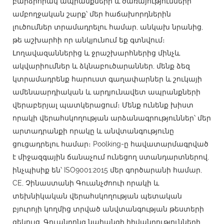
բարձրորակ ապրանքների և ծառայությունների
ամբողջական շարք՝ մեր հաճախորդներին
լուծումներ տրամադրելու համար, անկախ նրանից,
թե աշխարհի որ անկյունում եք գտնվում։
Լողավազաններից և ջրաշխարհներից մինչև
ակվարիումներ և ձկնաբուծարաններ, մենք ձեզ
կտրամադրենք հարուստ գաղափարներ և շուկայի
ամենաարդիական և արդյունավետ ապրանքների
վերաբերյալ պատկերացում։ Մենք ունենք խիստ
որակի վերահսկողության արձանագրություններ՝ մեր
արտադրանքի որակը և անվտանգությունը
ցուցադրելու համար։ Poolking-ը հավատարմագրված
է միջազգային ճանաչում ունեցող ստանդարտներով,
ինչպիսիք են՝ ISO9001:2015 մեր գործարանի համար,
CE, Չինաստանի Գուանչժոուի որակի և
տեխնիկական վերահսկողության պետական ​​
բյուրոյի կողմից տրված անվտանգության թեստերի
զեկույց, Գուանդոնգ նահանգի հիվանդությունների