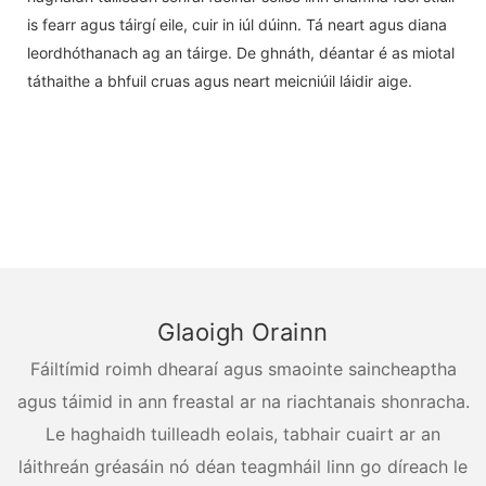
is fearr agus táirgí eile, cuir in iúl dúinn. Tá neart agus diana
leordhóthanach ag an táirge. De ghnáth, déantar é as miotal
táthaithe a bhfuil cruas agus neart meicniúil láidir aige.
Glaoigh Orainn
Fáiltímid roimh dhearaí agus smaointe saincheaptha
agus táimid in ann freastal ar na riachtanais shonracha.
Le haghaidh tuilleadh eolais, tabhair cuairt ar an
láithreán gréasáin nó déan teagmháil linn go díreach le