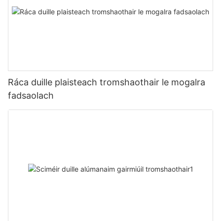
Ráca duille plaisteach tromshaothair le mogalra
fadsaolach