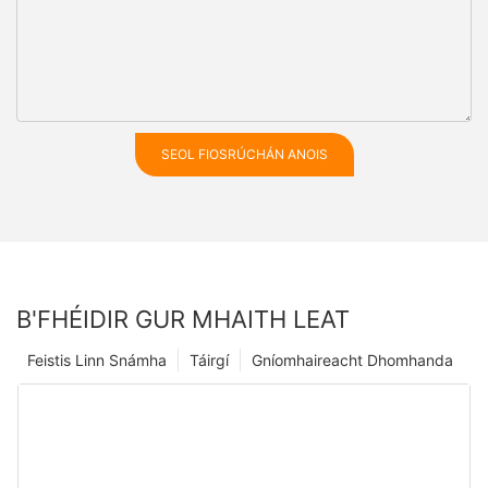
SEOL FIOSRÚCHÁN ANOIS
B'FHÉIDIR GUR MHAITH LEAT
Feistis Linn Snámha
Táirgí
Gníomhaireacht Dhomhanda