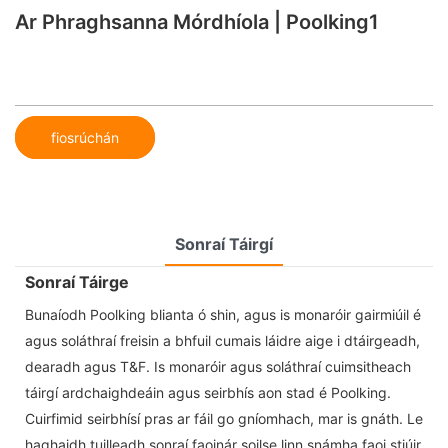
Ar Phraghsanna Mórdhíola | Poolking1
fiosrúchán
Sonraí Táirgí
Sonraí Táirge
Bunaíodh Poolking blianta ó shin, agus is monaróir gairmiúil é
agus soláthraí freisin a bhfuil cumais láidre aige i dtáirgeadh,
dearadh agus T&F. Is monaróir agus soláthraí cuimsitheach
táirgí ardchaighdeáin agus seirbhís aon stad é Poolking.
Cuirfimid seirbhísí pras ar fáil go gníomhach, mar is gnáth. Le
haghaidh tuilleadh sonraí faoinár soilse linn snámha faoi stiúir