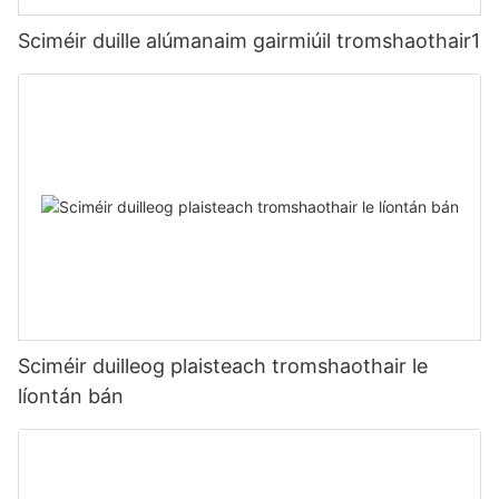
Sciméir duille alúmanaim gairmiúil tromshaothair1
Sciméir duilleog plaisteach tromshaothair le
líontán bán