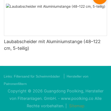
Laubabscheider mit Aluminiumstange (48–122
cm, 5-teilig)
|
Links:
Filtersand für Schwimmbäder
Hersteller von
Patronenfiltern
Copyright © 2026 Guangdong Poolking, Hersteller
von Filteranlagen. GmbH. -
www.poolking.co
Alle
Rechte vorbehalten. |
Sitemap