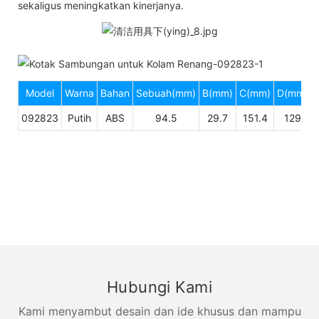
sekaligus meningkatkan kinerjanya.
Model
Warna
Bahan
Sebuah(mm)
B(mm)
C(mm)
D(mm)
092823
Putih
ABS
94.5
29.7
151.4
129
Hubungi Kami
Kami menyambut desain dan ide khusus dan mampu