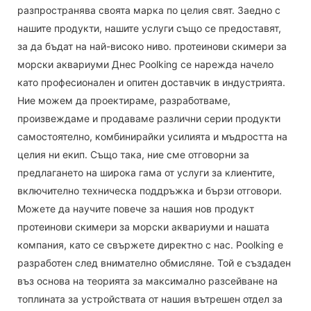
разпространява своята марка по целия свят. Заедно с
нашите продукти, нашите услуги също се предоставят,
за да бъдат на най-високо ниво. протеинови скимери за
морски аквариуми Днес Poolking се нарежда начело
като професионален и опитен доставчик в индустрията.
Ние можем да проектираме, разработваме,
произвеждаме и продаваме различни серии продукти
самостоятелно, комбинирайки усилията и мъдростта на
целия ни екип. Също така, ние сме отговорни за
предлагането на широка гама от услуги за клиентите,
включително техническа поддръжка и бързи отговори.
Можете да научите повече за нашия нов продукт
протеинови скимери за морски аквариуми и нашата
компания, като се свържете директно с нас. Poolking е
разработен след внимателно обмисляне. Той е създаден
въз основа на теорията за максимално разсейване на
топлината за устройствата от нашия вътрешен отдел за