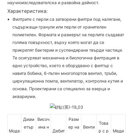
научноизследователска и развойна дейност.
Характеристика:
Филтрите с перли са затворени филтри под налягане,
съдържащи гранули или перли от хранителен
полиетилен. Формата и размерът на перлите създават
голяма повърхност, върху която могат да се
прикрепят бактерии и суспендирани твърди частици.
Те осигуряват механична и биологична филтрация в
едно устройство, което е оборудвано с филтър с
навита бобина, 6-пътен многопортов вентил, тръби,
циркулационна помпа, вентилатор, контролна кутия и
основа. Проектирани са специално за езерца и
аквариуми.
Диам
Височ
Разм
Това
етър
ина н
ер на
Венти
Моде
Дебит
р с р
Меди