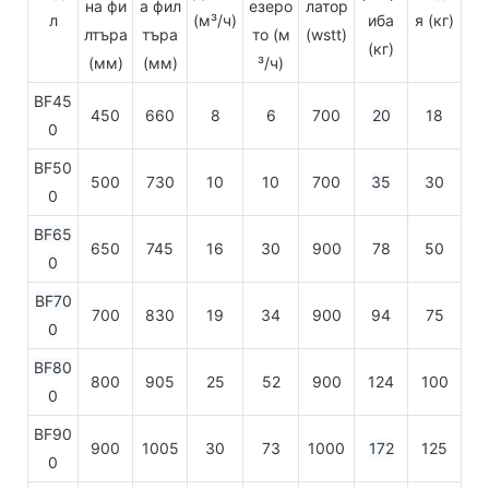
на фи
а фил
езеро
латор
л
(м³/ч)
иба
я (кг)
лтъра
търа
то (м
(wstt)
(кг)
(мм)
(мм)
³/ч)
BF45
450
660
8
6
700
20
18
0
BF50
500
730
10
10
700
35
30
0
BF65
650
745
16
30
900
78
50
0
BF70
700
830
19
34
900
94
75
0
BF80
800
905
25
52
900
124
100
0
BF90
900
1005
30
73
1000
172
125
0