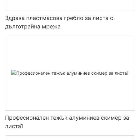
Здрава пластмасова гребло за листа с
дълготрайна мрежа
Професионален тежък алуминиев скимер за
листа1