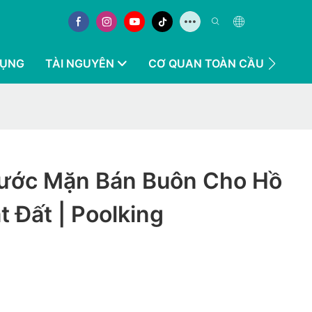
DỤNG
TÀI NGUYÊN
CƠ QUAN TOÀN CẦU
LIÊN
ước Mặn Bán Buôn Cho Hồ
t Đất | Poolking