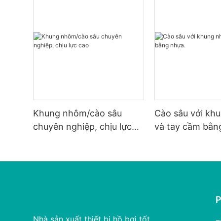
Khung nhôm/cào sâu
Cào sâu với kh
chuyên nghiệp, chịu lực
và tay cầm bằn
cao
Nhà sản xuất thiết bị hồ bơi tốt