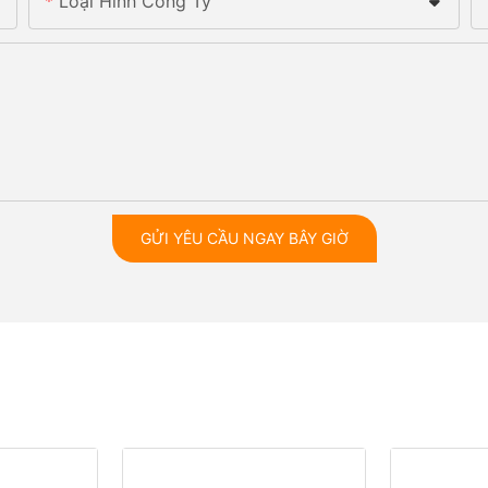
Loại Hình Công Ty
GỬI YÊU CẦU NGAY BÂY GIỜ