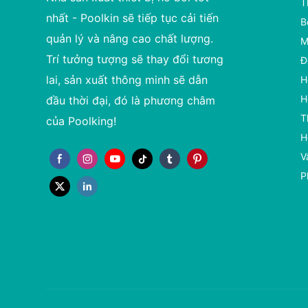
T
nhất - Poolkin sẽ tiếp tục cải tiến
B
quản lý và nâng cao chất lượng.
M
Trí tưởng tượng sẽ thay đổi tương
Đ
lai, sản xuất thông minh sẽ dẫn
H
H
đầu thời đại, đó là phương châm
T
của Poolking!
H
V
P