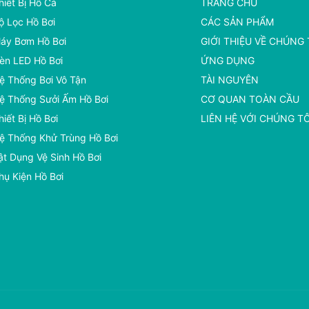
hiết Bị Hồ Cá
TRANG CHỦ
ộ Lọc Hồ Bơi
CÁC SẢN PHẨM
áy Bơm Hồ Bơi
GIỚI THIỆU VỀ CHÚNG 
èn LED Hồ Bơi
ỨNG DỤNG
ệ Thống Bơi Vô Tận
TÀI NGUYÊN
ệ Thống Sưởi Ấm Hồ Bơi
CƠ QUAN TOÀN CẦU
hiết Bị Hồ Bơi
LIÊN HỆ VỚI CHÚNG TÔ
ệ Thống Khử Trùng Hồ Bơi
ật Dụng Vệ Sinh Hồ Bơi
hụ Kiện Hồ Bơi