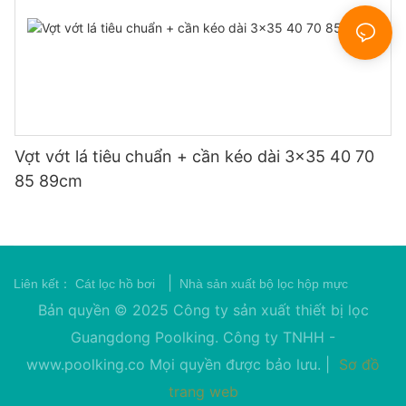
Vợt vớt lá tiêu chuẩn + cần kéo dài 3x35 40 70
85 89cm
|
Liên kết：
Cát lọc hồ bơi
Nhà sản xuất bộ lọc hộp mực
Bản quyền © 2025 Công ty sản xuất thiết bị lọc
Guangdong Poolking. Công ty TNHH -
www.poolking.co
Mọi quyền được bảo lưu. |
Sơ đồ
trang web