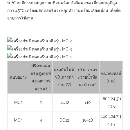
10℃ จะมีการส่งสัญญาณเตือนพร้อมข้อผิดพลาด เมื่ออุณหภูมิสูง
กว่า 45℃ เครื่องผลิตคลอรีนจะหยุดทำงานพร้อมเสียงเตือน เพื่อยืด
อายุการใช้งาน
ปริมาณคล
แรงดันไฟฟ้
ปริมาตรสร
อรีนสูงสุดที่
ขนาดเซลล์
แบบอย่าง
าในการทำ
ะว่ายน้ำที่แ
ส่งออก (กรั
(มม.)
งาน (V)
นะนำ (ม³)
ม/ชม.)
160*124.3*1
MC2
2
DC12
≤10
43.5
160*124.3*1
MC4
4
DC12
10~18
43.5