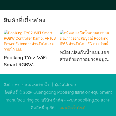
สินค้าที่เกี่ยวข้อง
หม้อแปลงกันน้ำแบบแยก
Poolking TY02-WiFi
ส่วนด้วยกาวอย่างสมบูรณ์
Smart RGBW
Poolking IP68 สำหรับไฟ
Controller & AP103
LED สระว่ายน้ำ
Power Extender สำหรับ
|
ลิงค์：
ทรายกรองสระว่ายน้ำ
ผู้ผลิตไส้กรอง
ไฟสระว่ายน้ำ LED
ลิขสิทธิ์ © 2025 Guangdong Poolking filtration equipment
manufacturing co. บริษัท จำกัด -
www.poolking.co
สงวน
ลิขสิทธิ์ 1966. |
แผนผังเว็บไซต์