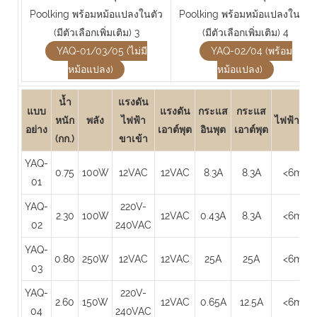
YAQ-01/03/05 (ไม่มี
YAQ-02/04 (พร้อม
หม้อแปลง)
หม้อแปลง)
น้ำ
แรงดัน
แบบ
แรงดัน
กระแส
กระแส
หนัก
พลัง
ไฟฟ้า
ไฟฟ้าสถิ
อย่าง
เอาต์พุต
อินพุต
เอาต์พุต
(กก.)
ขาเข้า
YAQ-
0.75
100W
12VAC
12VAC
8.3A
8.3A
<6mA
01
YAQ-
220V-
2.30
100W
12VAC
0.43A
8.3A
<6mA
02
240VAC
YAQ-
0.80
250W
12VAC
12VAC
25A
25A
<6mA
03
YAQ-
220V-
2.60
150W
12VAC
0.65A
12.5A
<6mA
04
240VAC