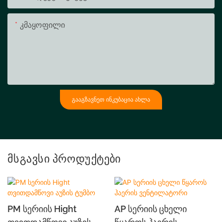
Კმაყოფილი
ᲒᲐᲐᲒᲖᲐᲕᲜᲔᲗ ᲘᲜᲙᲣᲑᲐᲪᲘᲐ ᲐᲮᲚᲐ
Მსგავსი Პროდუქტები
PM Სერიის Hight
AP Სერიის Ცხელი