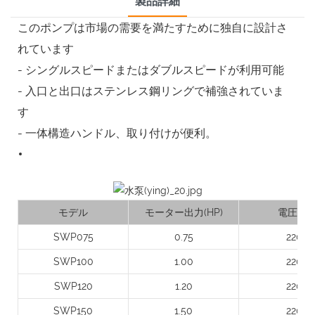
製品詳細
このポンプは市場の需要を満たすために独自に設計さ
れています
- シングルスピードまたはダブルスピードが利用可能
- 入口と出口はステンレス鋼リングで補強されていま
す
- 一体構造​​ハンドル、取り付けが便利。
モデル
モーター出力(HP)
電圧(V)
SWP075
0.75
220
SWP100
1.00
220
SWP120
1.20
220
SWP150
1.50
220