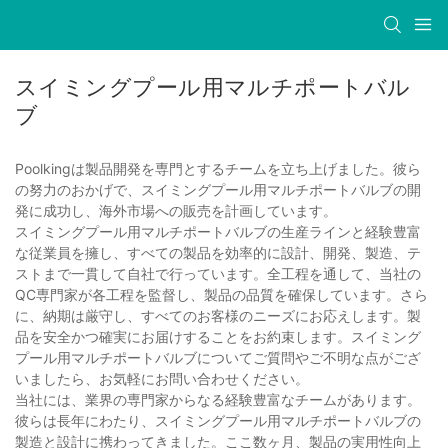
スイミングプール用マルチポートバル
ブ
Poolkingは製品開発を専門とするチームを立ち上げました。彼ら
の努力のおかげで、スイミングプール用マルチポートバルブの開
発に成功し、海外市場への販売を計画しています。
スイミングプール用マルチポートバルブの生産ラインと経験豊富
な従業員を擁し、すべての製品を効率的に設計、開発、製造、テ
ストまで一貫して自社で行っています。全工程を通して、当社の
QC専門家が各工程を監督し、製品の品質を確保しています。さら
に、納期は厳守し、すべてのお客様のニーズにお応えします。製
品を安全かつ確実にお届けすることをお約束します。スイミング
プール用マルチポートバルブについてご質問やご不明な点がござ
いましたら、お気軽にお問い合わせください。
当社には、業界の専門家からなる経験豊富なチームがあります。
彼らは長年にわたり、スイミングプール用マルチポートバルブの
製造と設計に携わってきました。ここ数ヶ月、製品の実用性向上