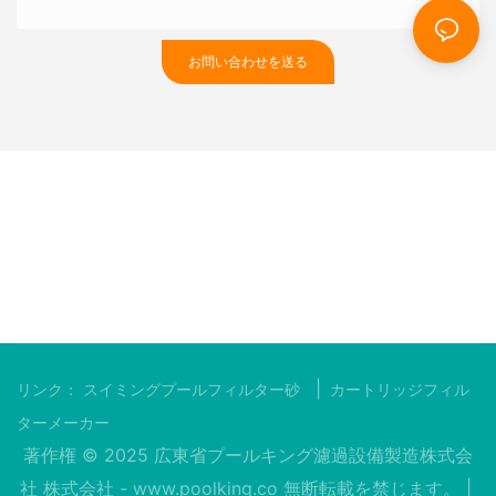
お問い合わせを送る
|
リンク：
スイミングプールフィルター砂
カートリッジフィル
ターメーカー
著作権 © 2025 広東省プールキング濾過設備製造株式会
社 株式会社 -
www.poolking.co
無断転載を禁じます。 |