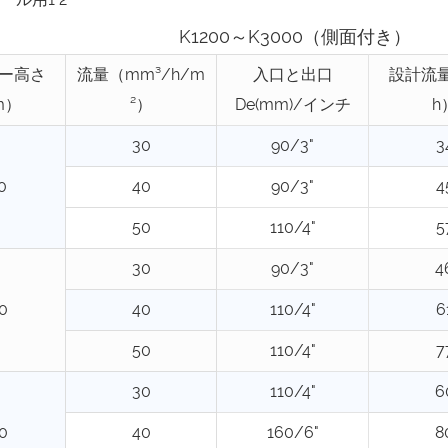
K1200～K3000（側面付き）
ー高さ
流量（mm³/h/m
入口と出口
設計流量
m）
²）
De(mm)/インチ
h
30
90/3"
3
0
40
90/3"
4
50
110/4"
5
30
90/3"
4
0
40
110/4"
6
50
110/4"
7
30
110/4"
6
0
40
160/6"
8