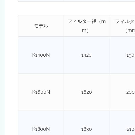
フィルター径（m
フィルタ
モデル
m）
（m
K1400N
1420
190
K1600N
1620
200
K1800N
1830
210