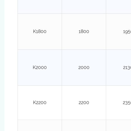
K1800
1800
195
K2000
2000
213
K2200
2200
235