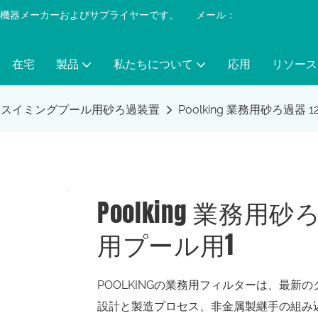
プール機器メーカーおよびサプライヤーです。
​​​​​​​
メール：
在宅
製品
私たちについて
応用
リソース
スイミングプール用砂ろ過装置
Poolking 業務用砂ろ過器 
Poolking 業務用砂
用プール用1
POOLKINGの業務用フィルターは、最
設計と製造プロセス、非金属製継手の組み