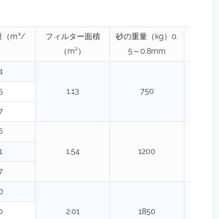
（m³/
フィルター面積
砂の重量（kg）0.
墓石重量
）
（m²）
5～0.8mm
2
4
5
1.13
750
3
7
6
1
1.54
1200
5
7
0
0
2.01
1850
30