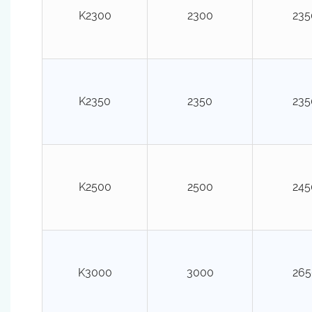
K2300
2300
235
K2350
2350
235
K2500
2500
245
K3000
3000
265