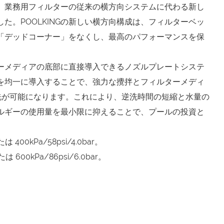
NGは、業務用フィルターの従来の横方向システムに代わる新し
た。POOLKINGの新しい横方向構成は、フィルターベッ
「デッドコーナー」をなくし、最高のパフォーマンスを保
ーメディアの底部に直接導入できるノズルプレートシステ
を均一に導入することで、強力な攪拌とフィルターメディ
洗が可能になります。これにより、逆洗時間の短縮と水量の
ルギーの使用量を最小限に抑えることで、プールの投資と
は 400kPa/58psi/4.0bar。
は 600kPa/86psi/6.0bar。