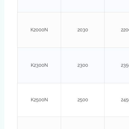
K2000N
2030
220
K2300N
2300
235
K2500N
2500
245