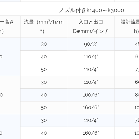
ノズル付きk1400～k3000
ー高さ
流量（mm³/h/m
入口と出口
設計流量
m）
²）
De(mm)/インチ
h
30
90/3"
4
0
40
110/4"
6
50
110/4"
7
30
110/4"
6
0
40
160/6"
8
50
160/6"
1
30
110/4"
7
0
40
160/6"
1