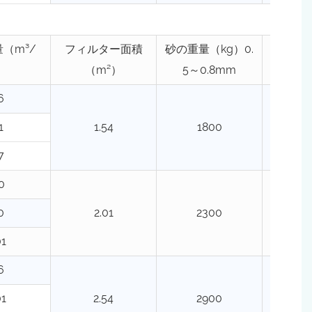
（m³/
フィルター面積
砂の重量（kg）0.
墓石重量
）
（m²）
5～0.8mm
2
6
1
1.54
1800
7
0
0
2.01
2300
3
01
6
01
2.54
2900
3