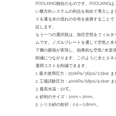
POOLKING独自のものです。POOLKI
い横方向システムの利点を初めて導入しまし
ドを通る水の流れの分布を改善することで
証します。
もう一つの選択肢は、加圧空気をフィルタ
ムです。ノズルプレートを通して空気と水
ア層の膨張が実現し、効果的な空気/水逆
削減につながります。このように水とエネ
運用コストを削減できます。
1. 最大使用圧力：250kPa/36psi/2.5bar また
2. 工場試験圧力：400kPa/58psi/4.0bar また
3. 最高水温：50℃。
4. 砂利のサイズ：1mm～2mm。
5. シリカ砂の粒径：0.5～0.8mm。