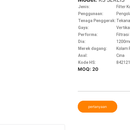
Jenis:
Filter 
Penggunaan:
Pengol
Tenaga Penggerak:
Tekan
Gaya:
Vertika
Performa:
Filtrasi
Dia:
1200m
Merek dagang:
Kolam 
Asal:
Cina
Kode HS:
84212
MOQ: 20
pertanyaan