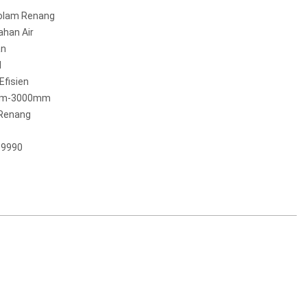
Kolam Renang
ahan Air
an
l
 Efisien
m-3000mm
Renang
19990