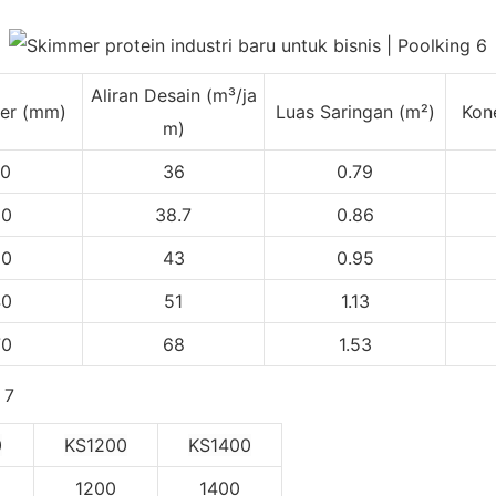
Aliran Desain (m³/ja
ter (mm)
Luas Saringan (m²)
Kon
m)
60
36
0.79
30
38.7
0.86
60
43
0.95
40
51
1.13
70
68
1.53
0
KS1200
KS1400
1200
1400