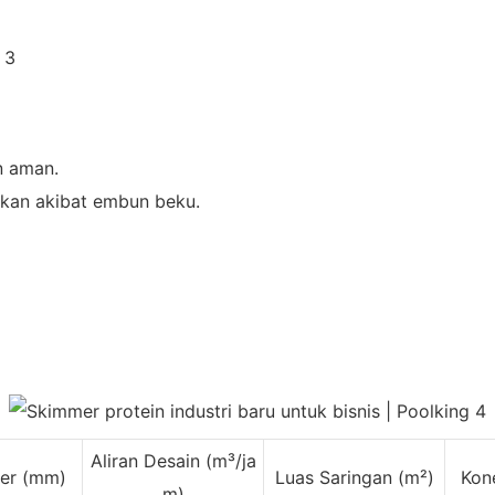
n aman.
akan akibat embun beku.
Aliran Desain (m³/ja
ter (mm)
Luas Saringan (m²)
Kon
m)