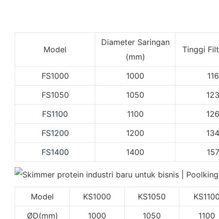
Diameter Saringan
Model
Tinggi Fil
(mm)
FS1000
1000
11
FS1050
1050
12
FS1100
1100
12
FS1200
1200
13
FS1400
1400
15
Model
KS1000
KS1050
KS110
ØD(mm)
1000
1050
1100