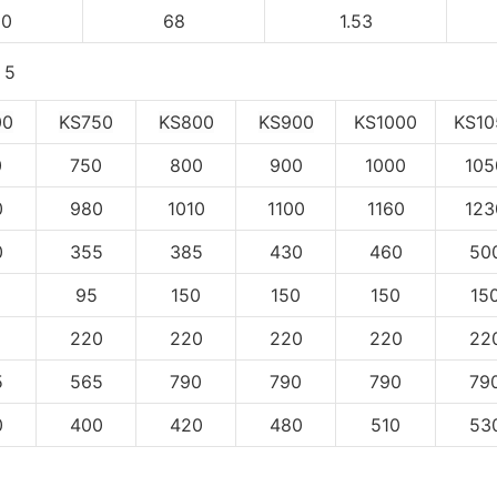
00
68
1.53
00
KS750
KS800
KS900
KS1000
KS10
0
750
800
900
1000
105
0
980
1010
1100
1160
123
0
355
385
430
460
50
95
150
150
150
15
5
220
220
220
220
22
5
565
790
790
790
79
0
400
420
480
510
53