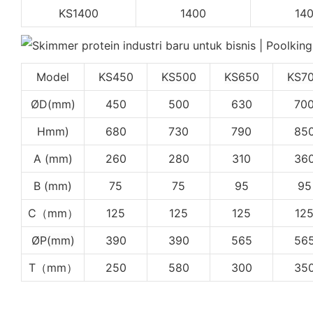
KS1400
1400
14
Model
KS450
KS500
KS650
KS7
ØD(mm)
450
500
630
70
Hmm)
680
730
790
85
A (mm)
260
280
310
36
B (mm)
75
75
95
95
C（mm）
125
125
125
12
ØP(mm)
390
390
565
56
T（mm）
250
580
300
35