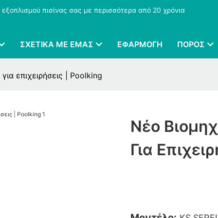
 εξοπλισμού πισίνας σας με περισσότερα από 20 χρόνια
ΣΧΕΤΙΚΆ ΜΕ ΕΜΆΣ
ΕΦΑΡΜΟΓΉ
ΠΌΡΟΣ
ια επιχειρήσεις | Poolking
Νέο Βιομη
Για Επιχειρ
Μοντέλο:
KS SERE