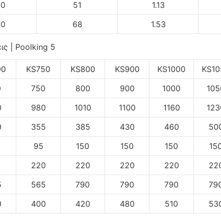
00
51
1.13
00
68
1.53
00
KS750
KS800
KS900
KS1000
KS10
0
750
800
900
1000
105
0
980
1010
1100
1160
123
0
355
385
430
460
50
95
150
150
150
15
5
220
220
220
220
22
5
565
790
790
790
79
0
400
420
480
510
53