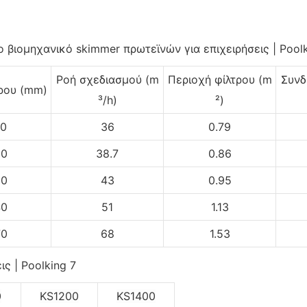
Ροή σχεδιασμού (m
Περιοχή φίλτρου (m
Συνδ
ρου (mm)
³/h)
²)
60
36
0.79
30
38.7
0.86
60
43
0.95
40
51
1.13
70
68
1.53
0
KS1200
KS1400