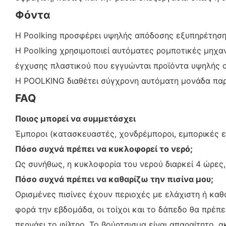
Φόντα
Η Poolking προσφέρει υψηλής απόδοσης εξυπηρέτηση 
Η Poolking χρησιμοποιεί αυτόματες ρομποτικές μηχα
έγχυσης πλαστικού που εγγυώνται προϊόντα υψηλής 
Η POOLKING διαθέτει σύγχρονη αυτόματη μονάδα πα
FAQ
Ποιος μπορεί να συμμετάσχει
Έμποροι (κατασκευαστές, χονδρέμποροι, εμπορικές ετ
Πόσο συχνά πρέπει να κυκλοφορεί το νερό;
Ως συνήθως, η κυκλοφορία του νερού διαρκεί 4 ώρες,
Πόσο συχνά πρέπει να καθαρίζω την πισίνα μου;
Ορισμένες πισίνες έχουν περιοχές με ελάχιστη ή καθ
φορά την εβδομάδα, οι τοίχοι και το δάπεδο θα πρέπε
περνάει το φίλτρο. Το βούρτσισμα είναι απαραίτητο, α