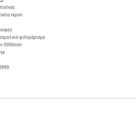
πισίνας
ασία νερού
ρυφος
εσματικό φιλτράρισμα
m-3000mm
νγκ
9990