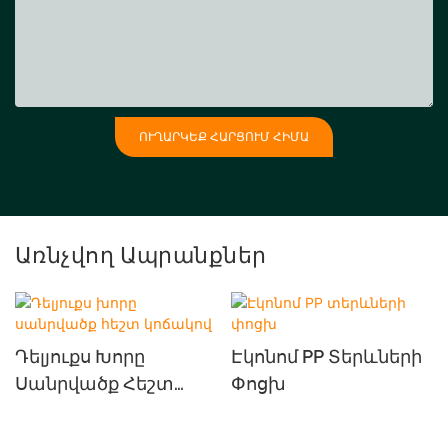
ՈՒՂԱՐԿԵՔ ՀԱՐՑՈՒՄ ՀԻՄԱ
Առնչվող Ապրանքներ
Դելյուքս Խորը
Էկոնոմ PP Տերևների
Սանրվածք Հեշտ
Փոցխ
Կոճակով