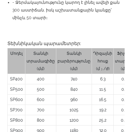
- Ջերմակայունությունը կարող է լինել ավելի քան
300 աստիճան, իսկ աշխատանքային կյանքը՝
մինչև 50 տարի։
Տեխնիկական պարամետրեր:
Մոդել
Տանկի
Տանկի
Դիզայնի
Ֆիլտր
տրամագիծը
բարձրությունը
հոսք
տարած
(մմ)
(մմ)
(մ
/ժ)
(մ
)
3
2
SP400
400
740
6.3
0.13
SP500
500
840
11.5
0.22
SP600
600
960
16.5
0.33
SP700
700
1025
19.2
0.38
SP800
800
1200
25.2
0.50
SP900
900
1180
32.0
0.64