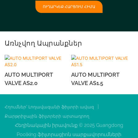
ՈՒՂԱՐԿԵՔ ՀԱՐՑՈՒՄ ՀԻՄԱ
Առնչվող Ապրանքներ
AUTO MULTIPORT
AUTO MULTIPORT
VALVE AS2.0
VALVE AS1.5
|
Հղումներ՝
Լողավազանի ֆիլտրի ավազ
Քարթրիջային ֆիլտրերի արտադրող
Հեղինակային իրավունք © 2025 Guangdong
Poolking ֆիլտրացիոն սարքավորումների