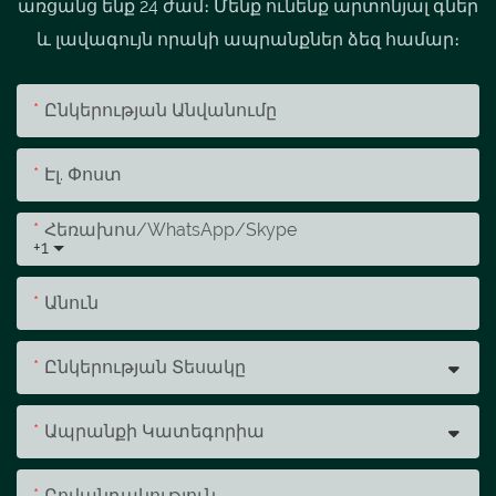
առցանց ենք 24 ժամ։ Մենք ունենք արտոնյալ գներ
և լավագույն որակի ապրանքներ ձեզ համար։
Ընկերության Անվանումը
Էլ. Փոստ
Հեռախոս/whatsApp/skype
+1
Անուն
Ընկերության Տեսակը
Ապրանքի Կատեգորիա
Բովանդակություն