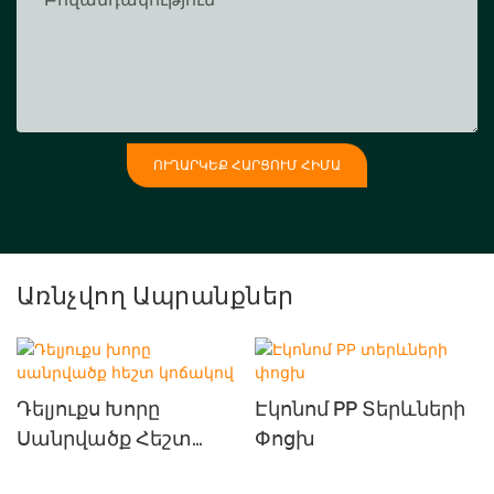
ՈՒՂԱՐԿԵՔ ՀԱՐՑՈՒՄ ՀԻՄԱ
Առնչվող Ապրանքներ
Դելյուքս Խորը
Էկոնոմ PP Տերևների
Սանրվածք Հեշտ
Փոցխ
Կոճակով