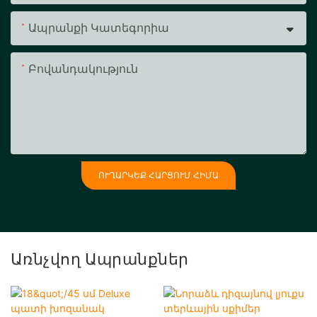
Ապրանքի Կատեգորիա
Բովանդակություն
ՈՒՂԱՐԿԵՔ ՀԱՐՑՈՒՄ ՀԻՄԱ
Առնչվող Ապրանքներ