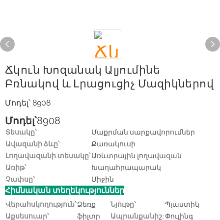
Ճկուն Խոզանակ Ալյումինե
Բռնակով ԵՒ Լրացուցիչ Մազիկներով
Մոդել՝ 8908
Մոդել՝
8908
Տեսակը՝
Մաքրման սարքավորումներ
Ավազանի ձևը՝
Քառակուսի
Լողավազանի տեսակը՝
Առևտրային լողավազան
Առիթ՝
Խաղահրապարակ
Չափսը՝
Միջին
Հիմնական տեղեկություններ
Վերահսկողություն՝
Ձեռք
Նյութը՝
Պլաստիկ
Աքսեսուար՝
ֆիլտր
Ապրանքանիշ:
Փուլինգ