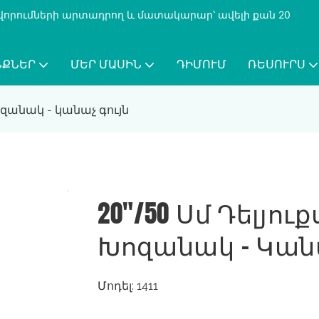
քավորումների արտադրող և մատակարար՝ ավելի քան 20
ՆՔՆԵՐ
ՄԵՐ ՄԱՍԻՆ
ԴԻՄՈՒՄ
ՌԵՍՈՒՐՍ
ոզանակ - կանաչ գույն
20"/50 Սմ Դելյո
Խոզանակ - Կանա
Մոդել: 1411