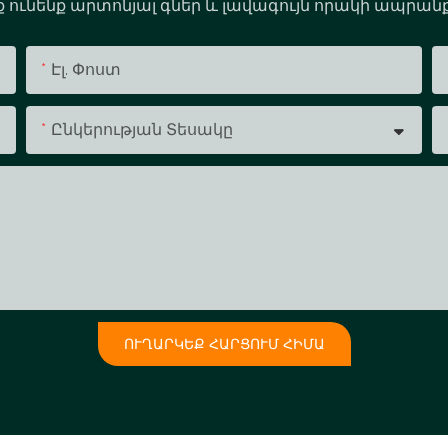
նք ունենք արտոնյալ գներ և լավագույն որակի ապրան
Էլ. Փոստ
Ընկերության Տեսակը
ՈՒՂԱՐԿԵՔ ՀԱՐՑՈՒՄ ՀԻՄԱ