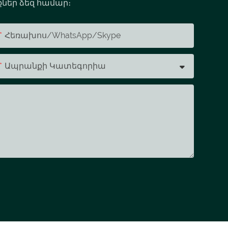
քներ ձեզ համար։
Հեռախոս/whatsApp/skype
Ապրանքի Կատեգորիա