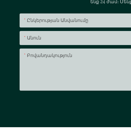
ենք 24 ժամ։ Մե
Ընկերության Անվանումը
Անուն
Բովանդակություն