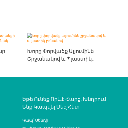
նր
Խորը Փորվածք Ալյումինե
Շրջանակով ԵՒ Պլաստիկ
Բռնակով
Եթե ​​​​ունեք Որևէ Հարց, Խնդրում
Ենք Կապվել Մեզ Հետ
Կապ՝ Սենդի