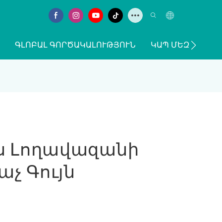
ԳԼՈԲԱԼ ԳՈՐԾԱԿԱԼՈՒԹՅՈՒՆ
ԿԱՊ ՄԵԶ ՀԵՏ
ւքս Լողավազանի
չ Գույն