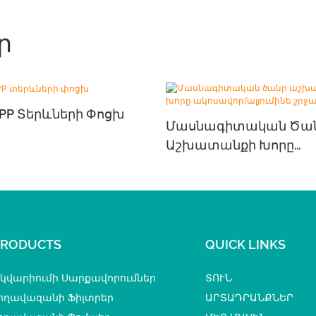
ր
 PP Տերևների Փոցխ
Մասնագիտական ​​ծա
Աշխատանքի Խորը
Ակոսավոր/ալյումինե
Շրջանակ
PRODUCTS
QUICK LINKS
կվարիումի Սարքավորումներ
ՏՈՒՆ
ողավազանի Ֆիլտրեր
ԱՐՏԱԴՐԱՆՔՆԵՐ