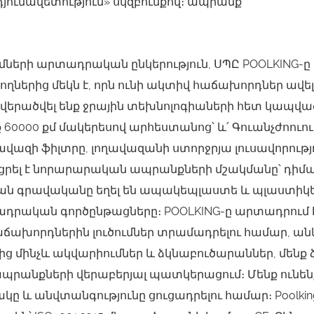
յունավետություն» սկզբունքով։ ապրանք
ւմների արտադրական ընկերություն, ՍՊԸ POOLKING
երից մեկն է, որն ունի ակտիվ հաճախորդներ ավելի 
 վերածվել ենք ջրային տեխնոլոգիաների հետ կապվ
0000 քմ մակերեսով արհեստանոց՝ և՛ Գուանչժոուում
զի ֆիլտրը, լողավազանի ստորջրյա լուսավորությո
ցրել է նորարարական ապրանքների մշակմանը՝ դիմակ
թյան գրավականը եղել են ապակեպլաստե և պլաստի
դրական գործընթացները։ POOLKING-ը արտադրում 
աճախորդներին լուծումներ տրամադրելու համար, ան
ից մինչև ակվարիումներ և ձկնաբուծարաններ, մեն
պրանքների վերաբերյալ պատկերացում։ Մենք ունեն
կը և անվտանգությունը ցուցադրելու համար։ Poolk