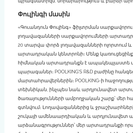
պրագմատիզմ, նորարարություն և բարձր արդ
Փուլինգի մասին
«Գուանդուն Փուլինգ» ֆիլտրման սարքավորո
լողավազանների սարքավորումների արտադրողն
20 տարվա փորձ լողավազանների ոլորտում և
արտադրական կենտրոնի։ Մենք կառուցեցինք 6
հիմնական արտադրանքն է ապակեպլաստե ավա
պարագաներ։ POOLKING'S R&D բաժինը հանգե
մարտահրավերներին։ POOLKING-ի հաջողու
տեխնիկան, ինչպես նաև արդյունավետ արտա
ծառայությունների ամբողջական շարք՝ մեր հ
գտնվում։ Լողավազաններից և ջրաշխարհներ
շուկայի ամենաարդիական և արդյունավետ ա
արձանագրություններ՝ մեր արտադրանքի որա