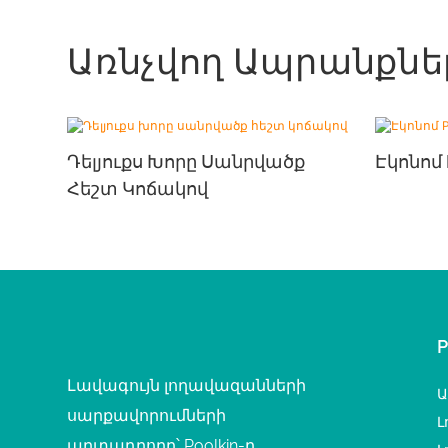
Առնչվող Ապրանքնե
Դելյուքս Խորը Սանրվածք
Էկոնոմ
Հեշտ Կոճակով
Լավագույն լողավազանների
Ա
սարքավորումների
Լ
արտադրողը՝ Poolkin-ը,