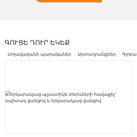
ԳՈՒՑԵ ԴՈՒՐ ԵԿԵՔ
Լողավազանի պարագաներ
Արտադրանքներ
Գլոբա