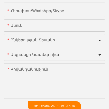
Հեռախոս/whatsApp/skype
Անուն
Ընկերության Տեսակը
Ապրանքի Կատեգորիա
Բովանդակություն
ՈՒՂԱՐԿԵՔ ՀԱՐՑՈՒՄ ՀԻՄԱ