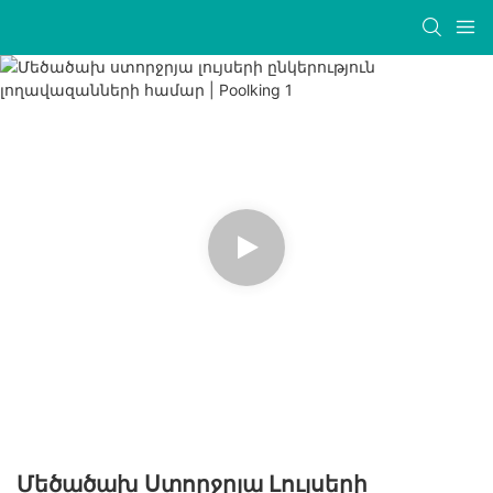
Մեծածախ Ստորջրյա Լույսերի