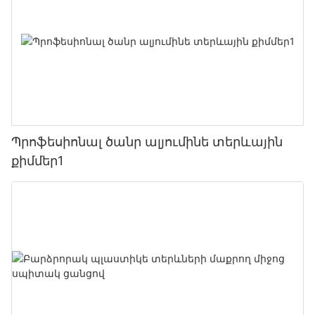
Պրոֆեսիոնալ ծանր ալյումինե տերևային
քիմմեր1