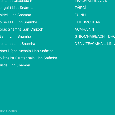
realamh Uisceadáin
TEACH ALTRANAIS
cagairí Linn Snámha
TÁIRGÍ
aidéil Linn Snámha
FÚINN
oilse LED Linn Snámha
FEIDHMCHLÁR
óras Snámha Gan Chríoch
ACMHAINN
éamh Linn Snámha
GNÍOMHAIREACHT D
realamh Linn Snámha
DÉAN TEAGMHÁIL LIN
óras Díghalrúcháin Linn Snámha
oláthairtí Glantacháin Linn Snámha
eistis Linn Snámha
ire Cartús