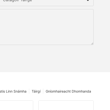
istis Linn Snámha
Táirgí
Gníomhaireacht Dhomhanda