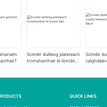
alúmanaim
Sciméir duilleog plaisteach
Sciméir dui
haothair1
tromshaothair le líontán
caighdeána
bán
teileascó
85 89cm
PRODUCTS
QUICK LINKS