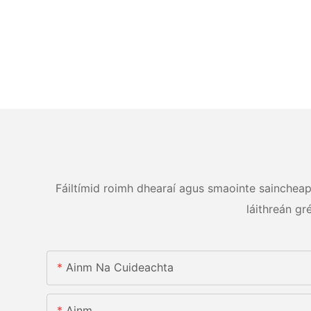
Fáiltímid roimh dhearaí agus smaointe saincheapth
láithreán gr
Ainm Na Cuideachta
Ainm