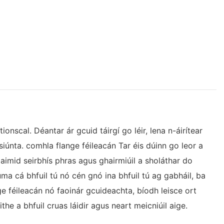
onscal. Déantar ár gcuid táirgí go léir, lena n-áirítear
iúnta. comhla flange féileacán Tar éis dúinn go leor a
laimid seirbhís phras agus ghairmiúil a sholáthar do
ma cá bhfuil tú nó cén gnó ina bhfuil tú ag gabháil, ba
nge féileacán nó faoinár gcuideachta, bíodh leisce ort
e a bhfuil cruas láidir agus neart meicniúil aige.