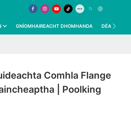
N
GNÍOMHAIREACHT DHOMHANDA
DÉAN TEAGM
uideachta Comhla Flange
aincheaptha | Poolking