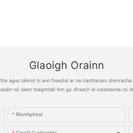
Glaoigh Orainn
a agus táimid in ann freastal ar na riachtanais shonracha. 
éasáin nó déan teagmháil linn go díreach le ceisteanna nó le
Ríomhphost
Cineál Cuideachta