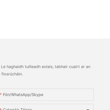
Le haghaidh tuilleadh eolais, tabhair cuairt ar an
 fiosrúcháin.
Fón/whatsApp/skype
Catagóir Táirge