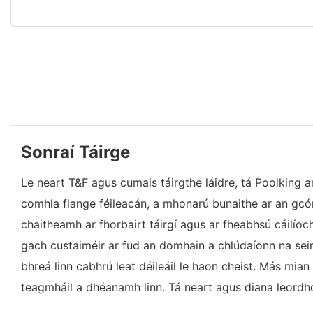
Sonraí Táirge
Le neart T&F agus cumais táirgthe láidre, tá Poolking ano
comhla flange féileacán, a mhonarú bunaithe ar an gcóra
chaitheamh ar fhorbairt táirgí agus ar fheabhsú cáilíoc
gach custaiméir ar fud an domhain a chlúdaíonn na seirb
bhreá linn cabhrú leat déileáil le haon cheist. Más mian
teagmháil a dhéanamh linn. Tá neart agus diana leordhót