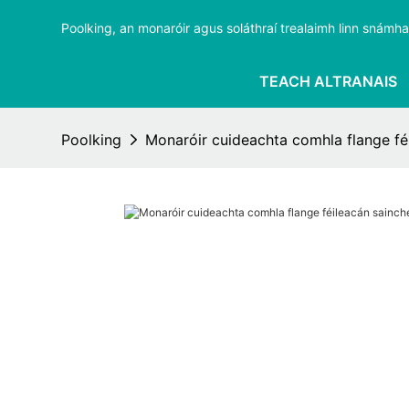
Poolking, an monaróir agus soláthraí trealaimh linn snámha i
TEACH ALTRANAIS
Poolking
Monaróir cuideachta comhla flange fé