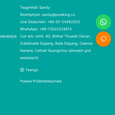
Teagmháil: Sandy
Ríomhphost:
sandy@poolking.co
Líne Díolacháin: +86-20-34982303
WhatsApp: +86-13922334815
Cuir leis: Uimh. 80, Bóthar Thuaidh Danan,
HOMHANDA
Sráidbhaile Dagang, Baile Dagang, Ceantar
N
Nansha, Cathair Guangzhou (áitreabh gnó
sealadach)
Teanga
Polasaí Príobháideachais