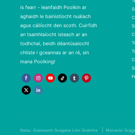
T
is fearr - leanfaidh Poolkin ar
S
aghaidh le bainistíocht nuálach
C
agus cáilíocht den scoth. Cuirfidh
S
an tsamhlaíocht isteach ar an
C
T
todhchaí, beidh déantúsaíocht
T
chliste i gceannas ar an ré, sin
C
mana Poolking!
S
F
|
Naisc:
Gaineamh Scagaire Linn Snámha
Monaróir Scaga