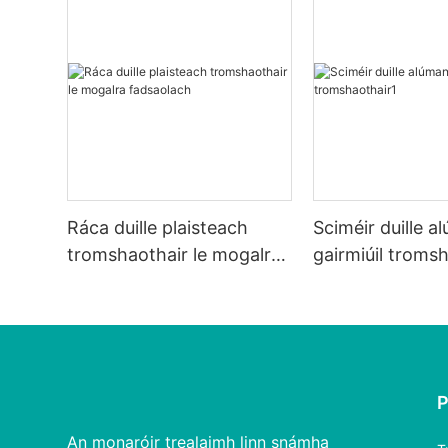
Ráca duille plaisteach
Sciméir duille 
tromshaothair le mogalra
gairmiúil troms
fadsaolach
An monaróir trealaimh linn snámha