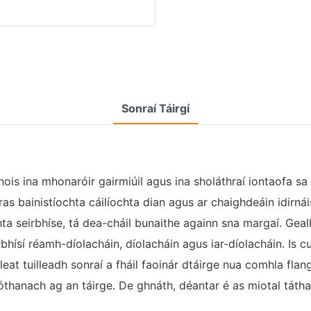
Sonraí Táirgí
is ina mhonaróir gairmiúil agus ina sholáthraí iontaofa sa ti
s bainistíochta cáilíochta dian agus ar chaighdeáin idirnáis
hta seirbhíse, tá dea-cháil bunaithe againn sna margaí. Geal
hísí réamh-díolacháin, díolacháin agus iar-díolacháin. Is cu
 leat tuilleadh sonraí a fháil faoinár dtáirge nua comhla fla
hanach ag an táirge. De ghnáth, déantar é as miotal táthaith