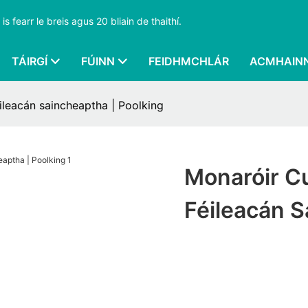
s fearr le breis agus 20 bliain de thaithí.
TÁIRGÍ
FÚINN
FEIDHMCHLÁR
ACMHAIN
ileacán saincheaptha | Poolking
Monaróir C
Féileacán S