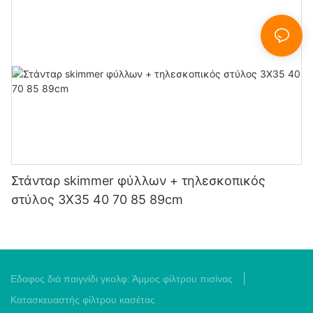
Στάνταρ skimmer φύλλων + τηλεσκοπικός
στύλος 3X35 40 70 85 89cm
|
Εδαφος διά παιγνίδι γκολφ:
Άμμος φίλτρου πισίνας
Κατασκευαστής φίλτρου κασέτας