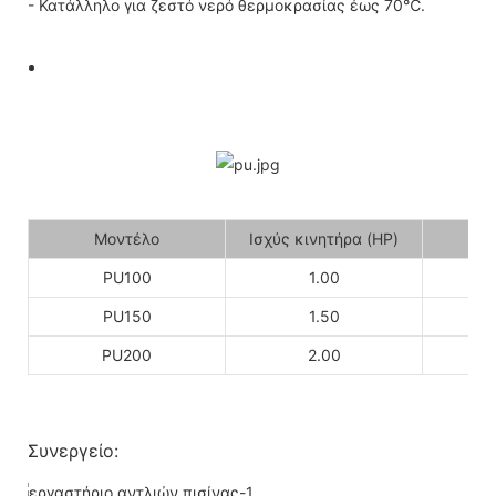
- Κατάλληλο για ζεστό νερό θερμοκρασίας έως 70℃.
Μοντέλο
Ισχύς κινητήρα (HP)
PU100
1.00
PU150
1.50
PU200
2.00
Συνεργείο: