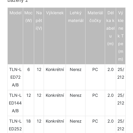
Model
Moc
Na
Výklenek
Lehký
Materiál
Dél
Vý
(W)
pět
materiál
čočky
ka k
kle
í
(V)
abel
ne
u
k T
(m)
pe
(m
m)
TLN-L
6
12
Konkrétní
Nerez
PC
2.0
25/
ED72
212
A/B
TLN-L
12
12
Konkrétní
Nerez
PC
2.0
25/
ED144
212
A/B
TLN-L
18
12
Konkrétní
Nerez
PC
2.0
25/
ED252
212