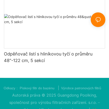
Odpěňovač listí s hliníkovou tyčí o průměru
48"-122 cm, 5 sekcí
|
Odkazy：
Pískový filtr do bazénu
Výrobce patronových filtrů
Autorská práva © 2025 Guangdong Poolking,
společnost pro výrobu filtračních zařízení. s.r.o. -