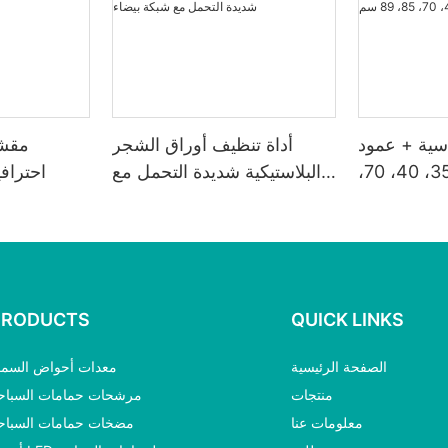
سية + عمود
أداة تنظيف أوراق الشجر
مقشد
تلسكوبي 3 × 35، 40، 70،
البلاستيكية شديدة التحمل مع
احترافي
85، 89 سم
شبكة بيضاء
PRODUCTS
QUICK LINKS
الصفحة الرئيسية
معدات أحواض السم
منتجات
مرشحات حمامات السباح
معلومات عنا
مضخات حمامات السباح