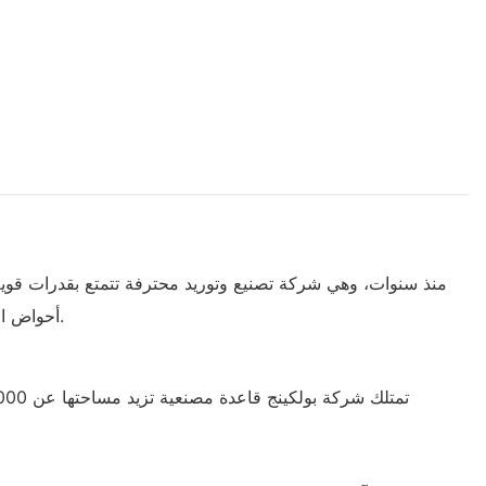
أحواض السمك الأساسية وخدمات شاملة. لمزيد من التفاصيل، يسعدنا إبلاغكم. يعمل المنتج بسلاسة تامة، ولن يلاحظه أحد ولن يسمع أي صوت.