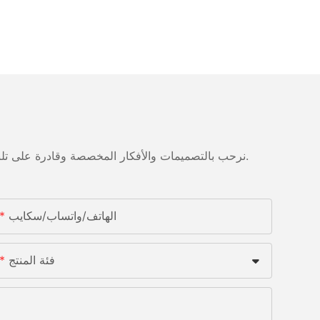
نرحب بالتصميمات والأفكار المخصصة وقادرة على تلبية المتطلبات المحددة. لمزيد من المعلومات، يرجى زيارة الموقع الإلكتروني أو الاتصال بنا مباشرة مع أسئلة أو استفسارات.
الهاتف/واتساب/سكايب
فئة المنتج