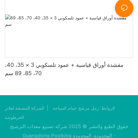
مقشدة أوراق قياسية + عمود تلسكوبي 3 × 35، 40،
70، 85، 89 سم
|
الروابط:
رمل مرشح حمام السباحة
الشركة المصنعة لفلاتر
الخرطوشة
حقوق الطبع والنشر © 2025 شركة تصنيع معدات الترشيح
Guangdong Poolking المحدودة. المحدودة -