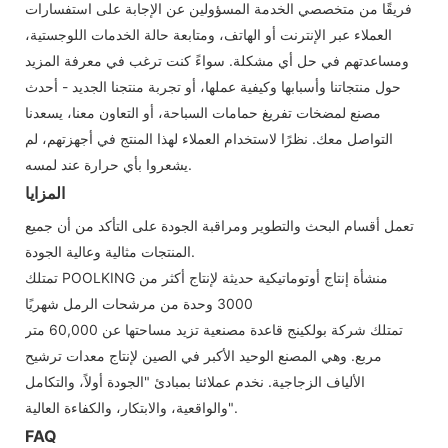
فريقًا من متخصصي الخدمة المسؤولين عن الإجابة على استفسارات
العملاء عبر الإنترنت أو الهاتف، ومتابعة حالة الخدمات اللوجستية،
ومساعدتهم في حل أي مشكلة. سواءً كنت ترغب في معرفة المزيد
حول منتجاتنا وأسبابها وكيفية عملها، أو تجربة منتجنا الجديد - أحدث
مصنع لمضخات تفريغ حمامات السباحة، أو التعاون معنا، يسعدنا
التواصل معك. نظرًا لاستخدام العملاء لهذا المنتج في أجهزتهم، لم
يشعروا بأي حرارة عند لمسه.
المزايا
تعمل أقسام البحث والتطوير ومراقبة الجودة على التأكد من أن جميع
المنتجات مثالية وعالية الجودة.
تمتلك POOLKING منشأة إنتاج أوتوماتيكية حديثة لإنتاج أكثر من
3000 وحدة من مرشحات الرمل شهريًا
تمتلك شركة بولكينج قاعدة مصنعية تزيد مساحتها عن 60,000 متر
مربع. وهي المصنع الوحيد الأكبر في الصين لإنتاج معدات ترشيح
الألياف الزجاجية. نخدم عملائنا بمبادئ "الجودة أولاً، والتكامل
والواقعية، والابتكار، والكفاءة العالية".
FAQ