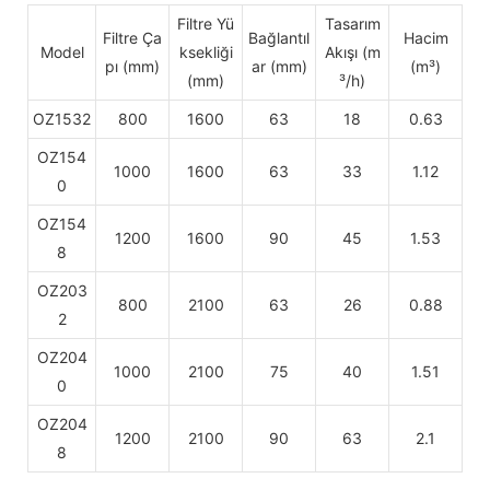
Filtre Yü
Tasarım
Filtre Ça
Bağlantıl
Hacim
Model
ksekliği
Akışı (m
pı (mm)
ar (mm)
(m³)
(mm)
³/h)
OZ1532
800
1600
63
18
0.63
OZ154
1000
1600
63
33
1.12
0
OZ154
1200
1600
90
45
1.53
8
OZ203
800
2100
63
26
0.88
2
OZ204
1000
2100
75
40
1.51
0
OZ204
1200
2100
90
63
2.1
8