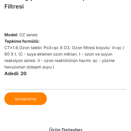
Filtresi
Model:
OZ sereis
Tepkime formülü:
CT≥1.6.Ozon talebi: Po3=qc X O3. Ozon filtresi boyutu: V=qc /
60 X t. (C - suya eklenen ozon miktarı. t - ozon ve suyun
reaksiyon süresi. V - ozon reaktörünün hacmi. qc - yüzme
havuzunun dolaşım suyu.)
Adedi: 20
soruşturma
Ürün Detayları