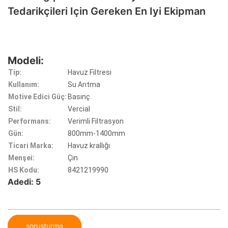
Tedarikçileri Için Gereken En Iyi Ekipman
Modeli:
Tip:
Havuz Filtresi
Kullanım:
Su Arıtma
Motive Edici Güç:
Basınç
Stil:
Vercial
Performans:
Verimli Filtrasyon
Gün:
800mm-1400mm
Ticari Marka:
Havuz krallığı
Menşei:
Çin
HS Kodu:
8421219990
Adedi: 5
soruşturma