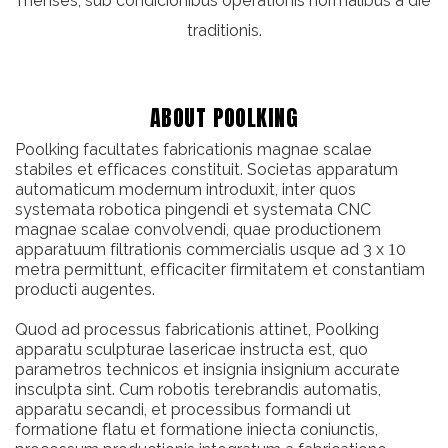
menses, sub condicionibus operationis normalibus a die
traditionis.
ABOUT POOLKING
Poolking facultates fabricationis magnae scalae
stabiles et efficaces constituit. Societas apparatum
automaticum modernum introduxit, inter quos
systemata robotica pingendi et systemata CNC
magnae scalae convolvendi, quae productionem
apparatuum filtrationis commercialis usque ad
3 x 10
metra
permittunt, efficaciter firmitatem et constantiam
producti augentes.
Quod ad processus fabricationis attinet, Poolking
apparatu sculpturae lasericae instructa est, quo
parametros technicos et insignia insignium accurate
insculpta sint. Cum robotis terebrandis automatis,
apparatu secandi, et processibus formandi ut
formatione flatu et formatione iniecta coniunctis,