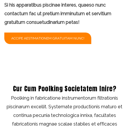
Si his apparatibus piscinae interes, quaeso nunc
contactum fac ut pretium imminutum et servitium
gratuitum consuetudinarium petas!
ACCIPE AESTIMATIONEM GRATUITAM NUNC!
Cur Cum Poolking Societatem Inire?
Poolking in fabricatione instrumentorum filtrationis
piscinarum excellit. Systemate productionis maturo et
continua pecunia technologica innixa, facultates
fabricationis magnae scalae stabiles et efficaces