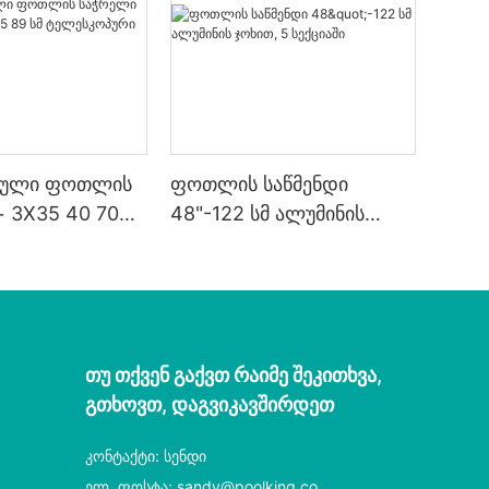
ტული ფოთლის
ფოთლის საწმენდი
 3X35 40 70
48"-122 სმ ალუმინის
ტელესკოპური
ჯოხით, 5 სექციაში
Თუ Თქვენ Გაქვთ Რაიმე Შეკითხვა,
Გთხოვთ, Დაგვიკავშირდეთ
კონტაქტი: სენდი
ელ. ფოსტა:
sandy@poolking.co