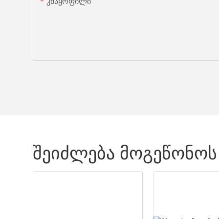
Კმაყოფილი
ᲨᲔᲘᲫᲚᲔᲑᲐ ᲛᲝᲒᲔᲬᲝᲜᲝᲡ