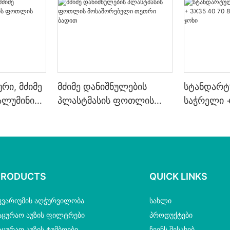
ი, მძიმე
მძიმე დანიშნულების
სტანდარ
ალუმინის
პლასტმასის ფოთლის
საჭრელი +
რი1
მოსაშორებელი თეთრი
85 89 სმ 
ბადით
ჯოხი
PRODUCTS
QUICK LINKS
კვარიუმის Აღჭურვილობა
ᲡᲐᲮᲚᲘ
აცურაო Აუზის Ფილტრები
ᲞᲠᲝᲓᲣᲥᲢᲔᲑᲘ
აცურაო Აუზის Ტუმბოები
ᲩᲕᲔᲜᲡ ᲨᲔᲡᲐᲮᲔᲑ