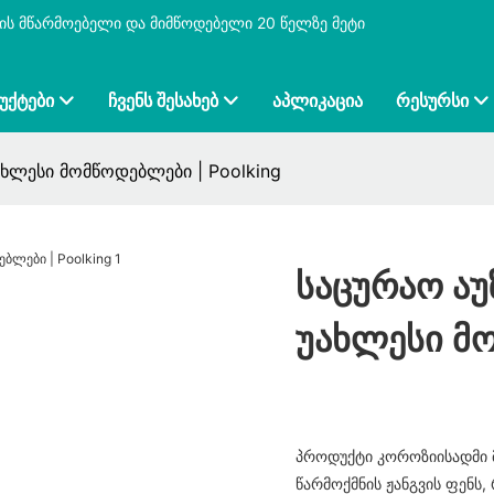
ბის მწარმოებელი და მიმწოდებელი 20 წელზე მეტი
ᲣᲥᲢᲔᲑᲘ
ᲩᲕᲔᲜᲡ ᲨᲔᲡᲐᲮᲔᲑ
ᲐᲞᲚᲘᲙᲐᲪᲘᲐ
ᲠᲔᲡᲣᲠᲡᲘ
ახლესი მომწოდებლები | Poolking
Საცურაო Ა
Უახლესი Მო
პროდუქტი კოროზიისადმი მ
წარმოქმნის ჟანგვის ფენს