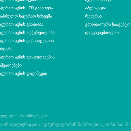
აცურაო Აუზის LED Განათება
ᲐᲞᲚᲘᲙᲐᲪᲘᲐ
სასრულო Საცურაო Სისტემა
ᲠᲔᲡᲣᲠᲡᲘ
აცურაო Აუზის Გათბობა
ᲒᲚᲝᲑᲐᲚᲣᲠᲘ ᲡᲐᲐᲒᲔᲜᲢᲝ
აცურაო Აუზის Აღჭურვილობა
ᲓᲐᲒᲕᲘᲙᲐᲕᲨᲘᲠᲓᲘᲗ
აცურაო Აუზის Დეზინფექციის
ისტემა
აცურაო Აუზის Დასუფთავების
აშუალებები
აცურაო Აუზის Ფიტინგები
ფილტრის მწარმოებელი
-ის ფილტრაციის აღჭურვილობის წარმოების კომპანია. შპ