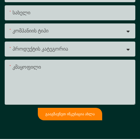
Სახელი
Კომპანიის Ტიპი
Პროდუქტის Კატეგორია
Კმაყოფილი
ᲒᲐᲐᲒᲖᲐᲕᲜᲔᲗ ᲘᲜᲙᲣᲑᲐᲪᲘᲐ ᲐᲮᲚᲐ