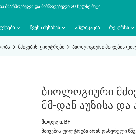
ბის მწარმოებელი და მიმწოდებელი 20 წელზე მეტი
ᲣᲥᲢᲔᲑᲘ
ᲩᲕᲔᲜᲡ ᲨᲔᲡᲐᲮᲔᲑ
ᲐᲞᲚᲘᲙᲐᲪᲘᲐ
ᲠᲔᲡᲣᲠᲡᲘ
ლობა
მძივების ფილტრები
ბიოლოგიური მძივების ფილტ
Ბიოლოგიური Მძივ
Მმ-Დან Აუზისა Და
მოდელი: BF
მძივების ფილტრები არის დახურული წნე