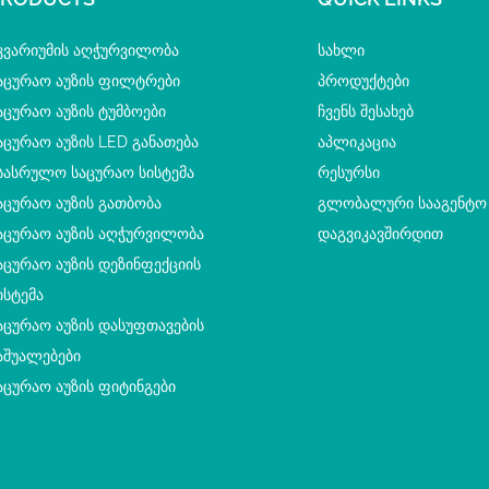
კვარიუმის Აღჭურვილობა
ᲡᲐᲮᲚᲘ
აცურაო Აუზის Ფილტრები
ᲞᲠᲝᲓᲣᲥᲢᲔᲑᲘ
აცურაო Აუზის Ტუმბოები
ᲩᲕᲔᲜᲡ ᲨᲔᲡᲐᲮᲔᲑ
აცურაო Აუზის LED Განათება
ᲐᲞᲚᲘᲙᲐᲪᲘᲐ
სასრულო Საცურაო Სისტემა
ᲠᲔᲡᲣᲠᲡᲘ
აცურაო Აუზის Გათბობა
ᲒᲚᲝᲑᲐᲚᲣᲠᲘ ᲡᲐᲐᲒᲔᲜᲢᲝ
აცურაო Აუზის Აღჭურვილობა
ᲓᲐᲒᲕᲘᲙᲐᲕᲨᲘᲠᲓᲘᲗ
აცურაო Აუზის Დეზინფექციის
ისტემა
აცურაო Აუზის Დასუფთავების
აშუალებები
აცურაო Აუზის Ფიტინგები