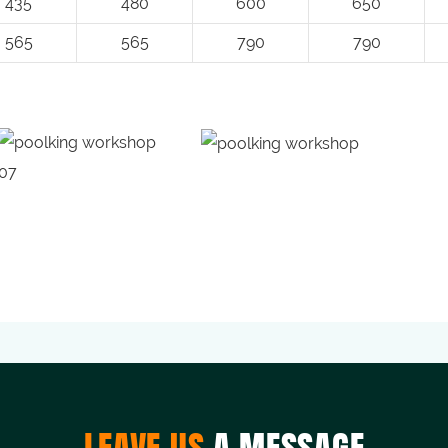
435
480
600
650
565
565
790
790