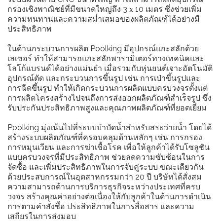
กรองเชิงพาณิชย์ที่มีขนาดใหญ่ถึง
3 x 10 เมตร
ซึ่งช่วยเพิ่ม
ความทนทานและความสม่ำเสมอของผลิตภัณฑ์ได้อย่างมี
ประสิทธิภาพ
ในด้านกระบวนการผลิต Poolking มีอุปกรณ์แกะสลักด้วย
เลเซอร์ ทำให้สามารถแกะสลักพารามิเตอร์ทางเทคนิคและ
โลโก้แบรนด์ได้อย่างแม่นยำ เมื่อรวมกับหุ่นยนต์เจาะอัตโนมัติ
อุปกรณ์ตัด และกระบวนการขึ้นรูป เช่น การเป่าขึ้นรูปและ
การฉีดขึ้นรูป ทำให้เกิดกระบวนการผลิตแบบครบวงจรตั้งแต่
การผลิตโครงสร้างไปจนถึงการส่งออกผลิตภัณฑ์สำเร็จรูป ซึ่ง
รับประกันประสิทธิภาพสูงและคุณภาพผลิตภัณฑ์ที่ยอดเยี่ยม
Poolking มุ่งเน้นไปที่ระบบบำบัดน้ำสำหรับสระว่ายน้ำ โดยได้
สร้างระบบผลิตภัณฑ์ที่ครอบคลุมด้านหลักๆ เช่น การกรอง
การหมุนเวียน และการฆ่าเชื้อโรค เพื่อให้ลูกค้าได้รับโซลูชัน
แบบครบวงจรที่มีประสิทธิภาพ ช่วยลดความซับซ้อนในการ
จัดซื้อ และเพิ่มประสิทธิภาพในการจับคู่ระบบ ขณะเดียวกัน
ด้วยประสบการณ์ในอุตสาหกรรมกว่า 20 ปี บริษัทได้สั่งสม
ความสามารถด้านการบริการธุรกิจระหว่างประเทศที่ครบ
วงจร สร้างคุณค่าอย่างต่อเนื่องให้กับลูกค้าในด้านการดำเนิน
การตามคำสั่งซื้อ ประสิทธิภาพในการสื่อสาร และความ
เสถียรในการส่งมอบ