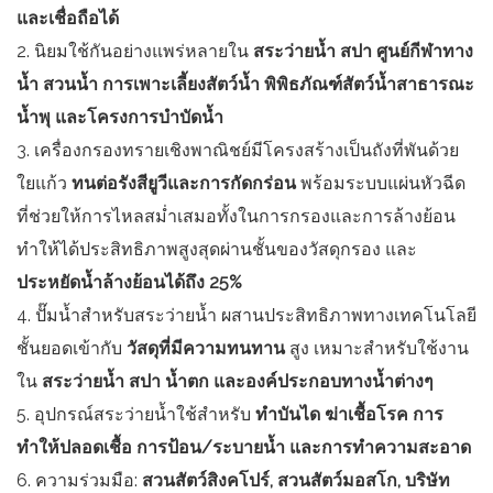
และเชื่อถือได้
2. นิยมใช้กันอย่างแพร่หลายใน
สระว่ายน้ำ สปา ศูนย์กีฬาทาง
น้ำ สวนน้ำ การเพาะเลี้ยงสัตว์น้ำ พิพิธภัณฑ์สัตว์น้ำสาธารณะ
น้ำพุ และโครงการบำบัดน้ำ
3. เครื่องกรองทรายเชิงพาณิชย์มีโครงสร้างเป็นถังที่พันด้วย
ใยแก้ว
ทนต่อรังสียูวีและการกัดกร่อน
พร้อมระบบแผ่นหัวฉีด
ที่ช่วยให้การไหลสม่ำเสมอทั้งในการกรองและการล้างย้อน
ทำให้ได้ประสิทธิภาพสูงสุดผ่านชั้นของวัสดุกรอง และ
ประหยัดน้ำล้างย้อนได้ถึง 25%
4. ปั๊มน้ำสำหรับสระว่ายน้ำ ผสานประสิทธิภาพทางเทคโนโลยี
ชั้นยอดเข้ากับ
วัสดุที่มีความทนทาน
สูง เหมาะสำหรับใช้งาน
ใน
สระว่ายน้ำ สปา น้ำตก และองค์ประกอบทางน้ำต่างๆ
5. อุปกรณ์สระว่ายน้ำใช้สำหรับ
ทำบันได ฆ่าเชื้อโรค การ
ทำให้ปลอดเชื้อ การป้อน/ระบายน้ำ และการทำความสะอาด
6. ความร่วมมือ:
สวนสัตว์สิงคโปร์, สวนสัตว์มอสโก, บริษัท