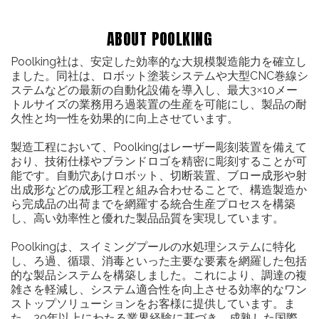
ABOUT POOLKING
Poolking社は、安定した効率的な大規模製造能力を確立し
ました。同社は、ロボット塗装システムや大型CNC巻線シ
ステムなどの最新の自動化設備を導入し、最大
3×10メー
トル
サイズの業務用ろ過装置の生産を可能にし、製品の耐
久性と均一性を効果的に向上させています。
製造工程において、Poolkingはレーザー彫刻装置を備えて
おり、技術仕様やブランドロゴを精密に彫刻することが可
能です。自動穴あけロボット、切断装置、ブロー成形や射
出成形などの成形工程と組み合わせることで、構造製造か
ら完成品の出荷までを網羅する統合生産プロセスを構築
し、高い効率性と優れた製品品質を実現しています。
Poolkingは、スイミングプールの水処理システムに特化
し、ろ過、循環、消毒といった主要な要素を網羅した包括
的な製品システムを構築しました。これにより、調達の複
雑さを軽減し、システム適合性を向上させる効率的なワン
ストップソリューションをお客様に提供しています。ま
た、20年以上にわたる業界経験に基づき、成熟した国際