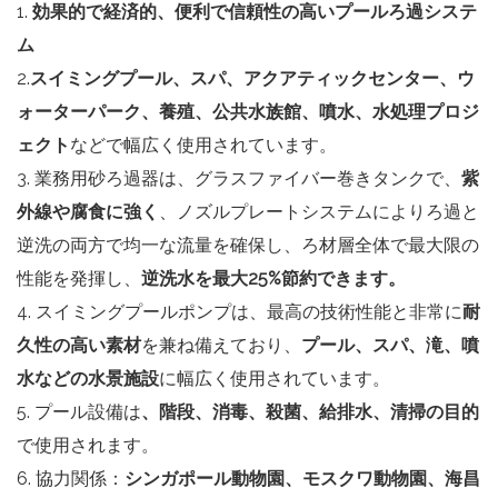
1.
効果的で経済的、便利で信頼性の高いプールろ過システ
ム
2.
スイミングプール、スパ、アクアティックセンター、ウ
ォーターパーク、養殖、公共水族館、噴水、水処理プロジ
ェクト
などで幅広く使用されています。
3. 業務用砂ろ過器は、グラスファイバー巻きタンクで、
紫
外線や腐食に強く
、ノズルプレートシステムによりろ過と
逆洗の両方で均一な流量を確保し、ろ材層全体で最大限の
性能を発揮し、
逆洗水を最大25%節約できます。
4. スイミングプールポンプは、最高の技術性能と非常に
耐
久性の高い素材
を兼ね備えており、
プール、スパ、滝、噴
水などの水景施設
に幅広く使用されています。
5. プール設備は
、階段、消毒、殺菌、給排水、清掃の目的
で使用されます。
6. 協力関係：
シンガポール動物園、モスクワ動物園、海昌