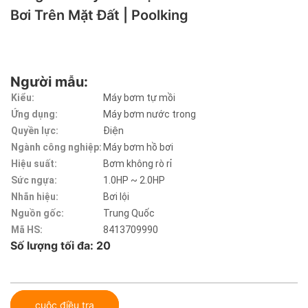
Bơi Trên Mặt Đất | Poolking
Người mẫu:
Kiểu:
Máy bơm tự mồi
Ứng dụng:
Máy bơm nước trong
Quyền lực:
Điện
Ngành công nghiệp:
Máy bơm hồ bơi
Hiệu suất:
Bơm không rò rỉ
Sức ngựa:
1.0HP ~ 2.0HP
Nhãn hiệu:
Bơi lội
Nguồn gốc:
Trung Quốc
Mã HS:
8413709990
Số lượng tối đa: 20
cuộc điều tra