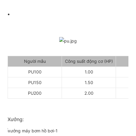
Người mẫu
Công suất động cơ (HP)
Đi
PU100
1.00
PU150
1.50
PU200
2.00
Xưởng: