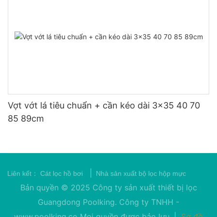
Vợt vớt lá tiêu chuẩn + cần kéo dài 3x35 40 70
85 89cm
|
Liên kết：
Cát lọc hồ bơi
Nhà sản xuất bộ lọc hộp mực
Bản quyền © 2025 Công ty sản xuất thiết bị lọc
Guangdong Poolking. Công ty TNHH -
www.poolking.co
Mọi quyền được bảo lưu. |
Sơ đồ