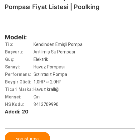
Pompası Fiyat Listesi | Poolking
Modeli:
Tip:
Kendinden Emişli Pompa
Başvuru:
Arıtılmış Su Pompası
Güç:
Elektrik
Sanayi:
Havuz Pompası
Performans:
Sızıntısız Pompa
Beygir Gücü:
1.0HP ~ 2.0HP
Ticari Marka:
Havuz krallığı
Menşei:
Çin
HS Kodu:
8413709990
Adedi: 20
soruşturma