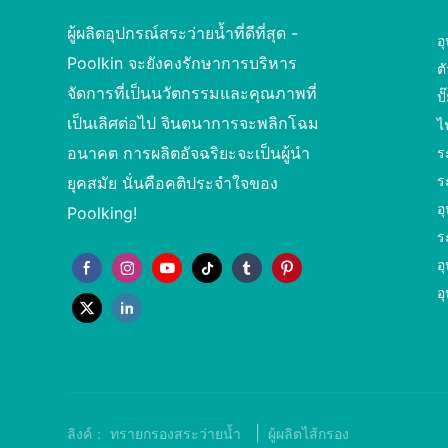
ผู้ผลิตอุปกรณ์สระว่ายน้ำที่ดีที่สุด -
อ
Poolkin จะยังคงรักษาการบริหาร
ต
จัดการที่เป็นนวัตกรรมและคุณภาพที่
ป
เป็นเลิศต่อไป จินตนาการจะพลิกโฉม
ไ
อนาคต การผลิตอัจฉริยะจะเป็นผู้นำ
ร
ร
ยุคสมัย นั่นคือคติประจำใจของ
อ
Poolking!
ร
อ
อ
|
ลิงค์：
ทรายกรองสระว่ายน้ำ
ผู้ผลิตไส้กรอง