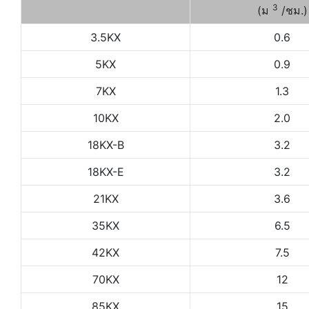
3
(ม
/ชม.)
3.5KX
0.6
5KX
0.9
7KX
1.3
10KX
2.0
18KX-B
3.2
18KX-E
3.2
21KX
3.6
35KX
6.5
42KX
7.5
70KX
12
85KX
15