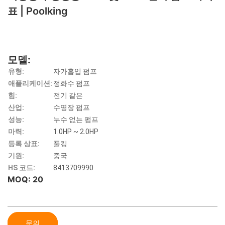
표 | Poolking
모델:
유형:
자가흡입 펌프
애플리케이션:
정화수 펌프
힘:
전기 같은
산업:
수영장 펌프
성능:
누수 없는 펌프
마력:
1.0HP ~ 2.0HP
등록 상표:
풀킹
기원:
중국
HS 코드:
8413709990
MOQ: 20
문의