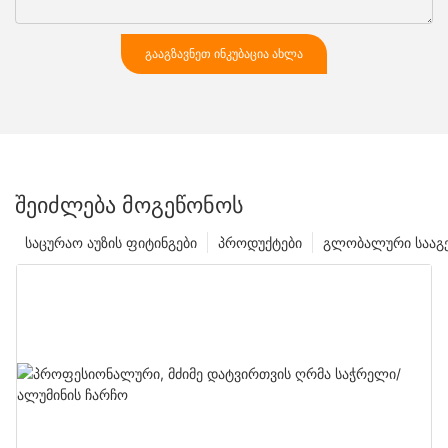
ᲒᲐᲐᲒᲖᲐᲕᲜᲔᲗ ᲘᲜᲙᲣᲑᲐᲪᲘᲐ ᲐᲮᲚᲐ
ᲨᲔᲘᲫᲚᲔᲑᲐ ᲛᲝᲒᲔᲬᲝᲜᲝᲡ
საცურაო აუზის ფიტინგები
პროდუქტები
გლობალური სააგ